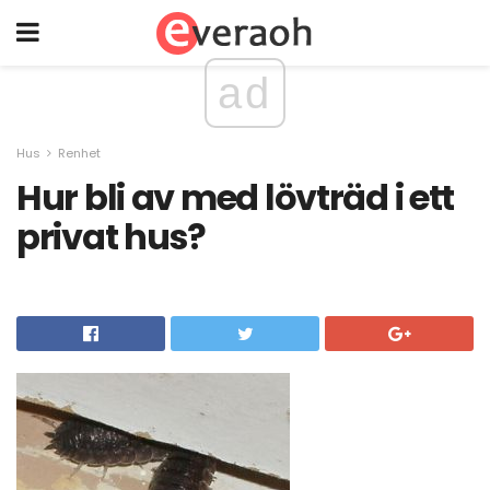
ad
Hus
Renhet
Hur bli av med lövträd i ett
privat hus?