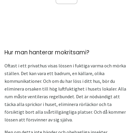
Hur man hanterar mokritsami?
Oftast i ett privathus visas lössen i fuktiga varma och mörka
ställen. Det kan vara ett badrum, en källare, olika
kommunikationer. Och om du har löss i ditt hus, bör du
eliminera orsaken till hög luftfuktighet i husets lokaler. Alla
rum måste ventileras regelbundet. Det är nödvändigt att
täcka alla sprickor i huset, eliminera rörläckor och ta
försiktigt bort alla svårtillgängliga platser. Och då kommer
lössen att försvinner av sig själva.
Men om detta inte händer och obehagliga insekter