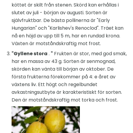
köttet är skilt från stenen. Skörd kan erhållas i
slutet av juli - början av augusti. Sorten är
självfruktbar. De bästa pollinerna är "Early
Hungarian" och "Karlishev's Renoclod". Träet kan
nå en höjd av upp till 5 m, har en rundad krona.
Växten är motståndskraftig mot frost.
"Gyllene stora
.
"
Frukten är stor, med god smak,
har en massa av 43 g. Sorten är senmognad,
skörden kan vänta till början av oktober. De
första frukterna förekommer på 4: e året av
växtens liv. Ett högt och regelbundet
avkastningsutbyte är karakteristiskt för sorten.
Den är motståndskraftig mot torka och frost.