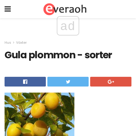
ad
Hus
Växter
Gula plommon - sorter