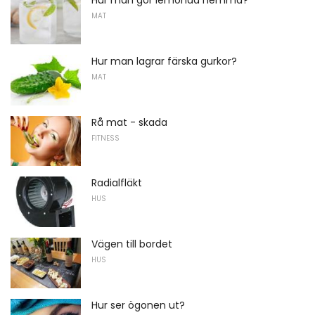
Hur man gör lemonad hemma?
MAT
Hur man lagrar färska gurkor?
MAT
Rå mat - skada
FITNESS
Radialfläkt
HUS
Vägen till bordet
HUS
Hur ser ögonen ut?