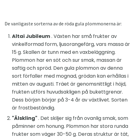
De vanligaste sorterna av de röda gula plommonerna är:
Altai Jubileum
. Växten har små frukter av
vinkelformad form, ljusorangefärg, vars massa är
15 g. Skallen är tunn med en vaxbeläggning.
Plommon har en söt och sur smak, massan är
saftig och spröd. Den gula plommon av denna
sort förfaller med mognad, grödan kan erhållas i
mitten av augusti. Träet är genomsnittligt i höjd,
frukten utförs huvudsakligen på bukettgrenar.
Dess början börjar på 3-4 år av växtlivet. Sorten
är frostbeständig.
"Älskling"
. Det skiljer sig från ovanlig smak, som
påminner om honung. Plommon har stora runda
frukter som väger 30-50 g. Deras struktur är tät,