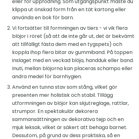
eller för uppfödning. Som utgångspunkt måste du
klippa ut önskad form från en tät kartong eller
använda en bok för barn.
Vi fortsätter till formningen av tiers - vi vik flera
blöjor i röret (så att de inte går ut, det är bekvämt
att tillfälligt fästa dem med en tygspets) och
koppla ihop flera bitar av gummiband. På toppen
inslaget med en veckad blöja, handduk eller band.
Inuti, mellan blöjorna kan placeras schampo eller
andra medel för barnhygien.
Använd en tunna stav som stång, vilket gör
presenten mer holistisk och stabil. Tillägg
utformningen av blöjor kan skjutreglage, rattlar,
strumpor. En spektakulär dekorera
sammansättningen av dekorativa tejp och en
mjuk leksak, vilket är säkert att behaga barnet.
Dessutom, på grund av dess praktiska, så en