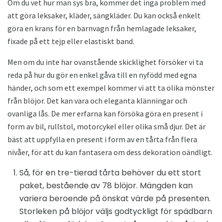
Om du vet hur man sys bra, kommer det inga problem med
att göra leksaker, kläder, sängkläder. Du kan också enkelt
göra en krans för en barnvagn från hemlagade leksaker,
fixade på ett tejp eller elastiskt band.
Men om du inte har ovanstående skicklighet försöker vi ta
reda på hur du gör en enkel gåva till en nyfödd med egna
händer, och som ett exempel kommer vi att ta olika mönster
från blöjor. Det kan vara och eleganta klänningar och
ovanliga lås. De mer erfarna kan försöka göra en present i
form av bil, rullstol, motorcykel eller olika små djur. Det är
bäst att uppfylla en present i form av en tårta från flera
nivåer, för att du kan fantasera om dess dekoration oändligt.
Så, för en tre-tierad tårta behöver du ett stort
paket, bestående av 78 blöjor. Mängden kan
variera beroende på önskat värde på presenten.
Storleken på blöjor väljs godtyckligt för spädbarn