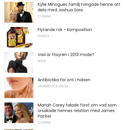
Kylie Minogues familj tvingade henne att
dela med Joshua Sass
STJÄRNA
Flytande rök - komposition
FITNESS
Vad är frisyren i 2013 mode?
MODE
Antibiotika för ont i halsen
SKÖNHET OCH HÄLSA
Mariah Carey talade först om vad som
orsakade hennes relation med James
Packer
STJÄRNA