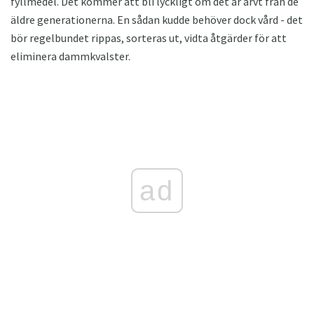
fyllmedel. Det kommer att bli lyckligt om det är ärvt från de
äldre generationerna. En sådan kudde behöver dock vård - det
bör regelbundet rippas, sorteras ut, vidta åtgärder för att
eliminera dammkvalster.
ad