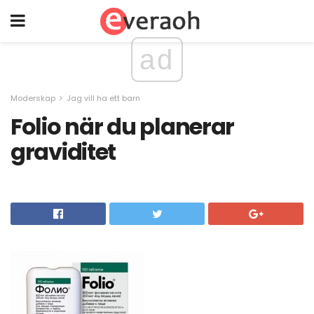
ad
Moderskap
Jag vill ha ett barn
Folio när du planerar
graviditet