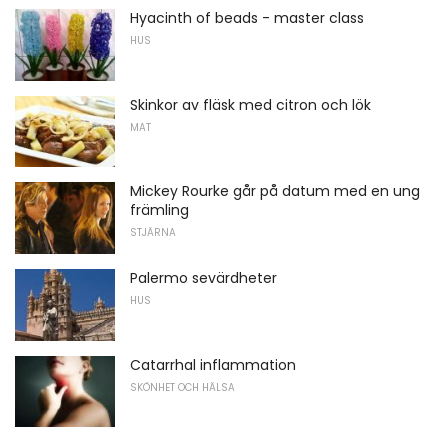
Hyacinth of beads - master class
HUS
Skinkor av fläsk med citron och lök
MAT
Mickey Rourke går på datum med en ung
främling
STJÄRNA
Palermo sevärdheter
HUS
Catarrhal inflammation
SKÖNHET OCH HÄLSA