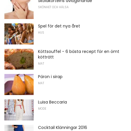
Sköldkörtelns avlägsnande
SKÖNHET OCH HÄLSA
Spel för det nya året
HUS
Köttsouffel - 6 bästa recept för en ömt
kötträtt
MAT
Päron i sirap
MAT
Luisa Beccaria
MODE
Cocktail Klänningar 2016