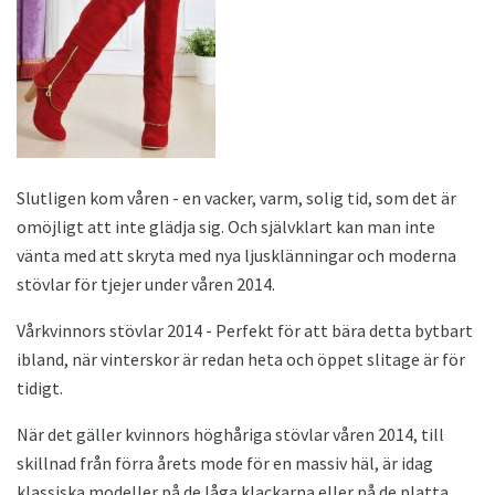
Slutligen kom våren - en vacker, varm, solig tid, som det är
omöjligt att inte glädja sig. Och självklart kan man inte
vänta med att skryta med nya ljusklänningar och moderna
stövlar för tjejer under våren 2014.
Vårkvinnors stövlar 2014 - Perfekt för att bära detta bytbart
ibland, när vinterskor är redan heta och öppet slitage är för
tidigt.
När det gäller kvinnors höghåriga stövlar våren 2014, till
skillnad från förra årets mode för en massiv häl, är idag
klassiska modeller på de låga klackarna eller på de platta