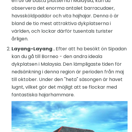
en av de bästa platserna i Malaysia, kan du
observera det enorma antalet barracudaer,
havssköldpaddor och vita hajhajar. Denna ö är
bland de tio mest attraktiva dykplatserna i
världen, och lockar därför tusentals turister
årligen.
Layang-Layang .
Efter att ha besökt ön Sipadan
kan du gå till Borneo - den andra ideala
dykplatsen i Malaysia. Den lämpligaste tiden för
nedsänkning i denna region är perioden från maj
till oktober. Under den "heta" säsongen är havet
lugnt, vilket gör det möjligt att se flockar med
fantastiska hajarhammare.