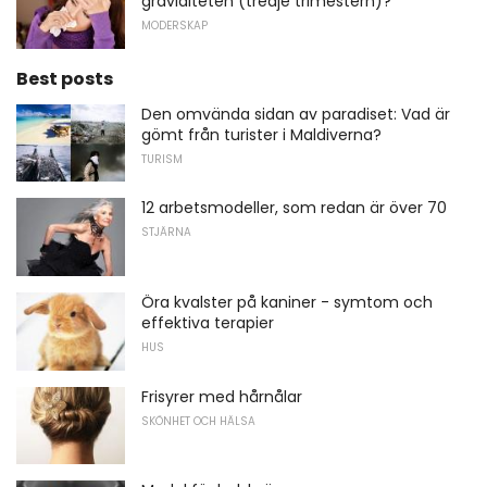
graviditeten (tredje trimestern)?
MODERSKAP
Best posts
Den omvända sidan av paradiset: Vad är
gömt från turister i Maldiverna?
TURISM
12 arbetsmodeller, som redan är över 70
STJÄRNA
Öra kvalster på kaniner - symtom och
effektiva terapier
HUS
Frisyrer med hårnålar
SKÖNHET OCH HÄLSA