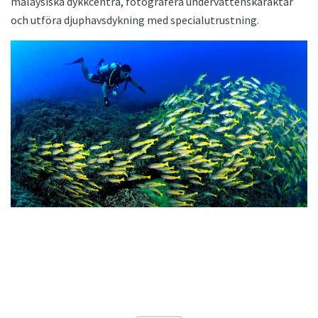
malaysiska dykkcentra, fotografera undervattenskaraktär
och utföra djuphavsdykning med specialutrustning.