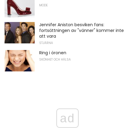
MODE
Jennifer Aniston besviken fans:
fortsättningen av "vänner" kommer inte
att vara
STJÄRNA
Ring i öronen
SKÖNHET OCH HÄLSA
ad