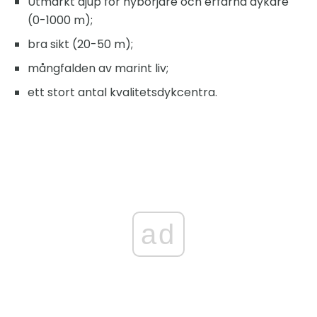
Utmärkt djup för nybörjare och erfarna dykare
(0-1000 m);
bra sikt (20-50 m);
mångfalden av marint liv;
ett stort antal kvalitetsdykcentra.
ad