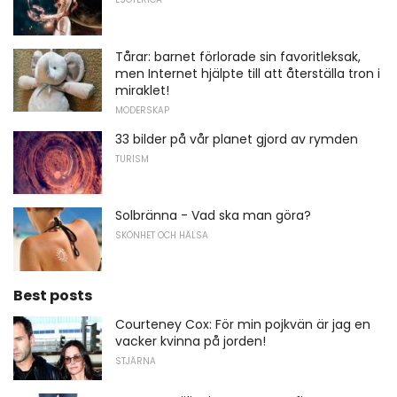
Tårar: barnet förlorade sin favoritleksak,
men Internet hjälpte till att återställa tron ​​i
miraklet!
MODERSKAP
33 bilder på vår planet gjord av rymden
TURISM
Solbränna - Vad ska man göra?
SKÖNHET OCH HÄLSA
Best posts
Courteney Cox: För min pojkvän är jag en
vacker kvinna på jorden!
STJÄRNA