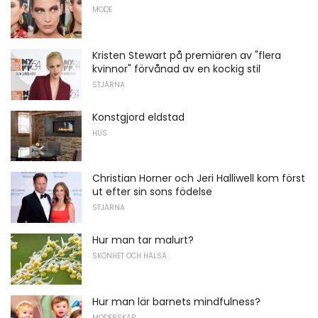
MODE
Kristen Stewart på premiären av "flera
kvinnor" förvånad av en kockig stil
STJÄRNA
Konstgjord eldstad
HUS
Christian Horner och Jeri Halliwell kom först
ut efter sin sons födelse
STJÄRNA
Hur man tar malurt?
SKÖNHET OCH HÄLSA
Hur man lär barnets mindfulness?
MODERSKAP