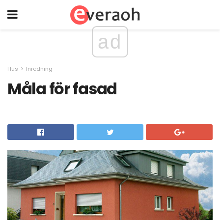
ad
Hus
Inredning
Måla för fasad