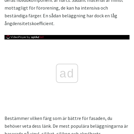
deras huvudkomponent är harts. Sådant material är minst
mottagligt för förorening, de kan ha intensiva och
beständiga färger. En sådan beläggning har dock en låg
ångdensitetskoefficient.
ad
Bestämmer vilken färg som är bättre för fasaden, du
behöver veta dess länk. De mest populära beläggningarna är
baserade på vinyl, silikat, silikon och akrylharts.