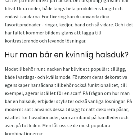
sätter på eller direkt på nacken. Det ursprungliga valet har
blivit flera noder, både längs hela produktens längd och
endast i ändarna. För fixering kan du använda dina
favoritprydnader - ringar, kedjor, band och så vidare. Och i det
här fallet kommer bildens glans att lägga till
kontrasterande och levande lösningar.
Hur man bär en kvinnlig halsduk?
Modetillbehör runt nacken har blivit ett populärt tillägg,
både i vardags- och kvällsmode. Förutom deras dekorativa
egenskaper har sådana tillbehör också funktionalitet, till
exempel, agerar istället för en scarf. På frågan om hur man
bär en halsduk, erbjuder stylister också vanliga lösningar. På
modernt sätt används dessa tillägg för att dekorera påsar,
istället för huvudbonader, som armband på handleden och
även på fotleden. Men låt oss se de mest populära
kombinationerna: