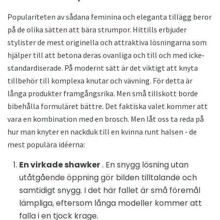
Populariteten av sådana feminina och eleganta tillägg beror
på de olika sätten att bära strumpor. Hittills erbjuder
stylister de mest originella och attraktiva lösningarna som
hjälper till att betona deras ovanliga och till och med icke-
standardiserade. På modernt sätt är det viktigt att knyta
tillbehör till komplexa knutar och vävning. För detta är
långa produkter framgångsrika. Men små tillskott borde
bibehålla formuläret bättre. Det faktiska valet kommer att
vara en kombination med en brosch. Men låt oss ta reda på
hur man knyter en nackduk till en kvinna runt halsen - de
mest populära idéerna:
En virkade shawker
. En snygg lösning utan
utåtgående öppning gör bilden tilltalande och
samtidigt snygg. I det här fallet är små föremål
lämpliga, eftersom långa modeller kommer att
falla i en tjock krage.