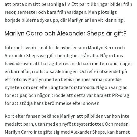
att prata om sitt personliga liv. Ett par tillbringar bilder från
resor, semester och bara från vardagen. Men plötsligt
började bilderna dyka upp, där Marilyn är i en vit klänning .
Marilyn Carro och Alexander Sheps är gift?
Internet svepte snabbt de nyheter som Marilyn Kerro och
Alexander Sheps var gift i hemlighet från alla. Några fans
hävdade även att ha tagit en estnisk häxa med en rund mage i
en barnaffär, i rullstolsavdelningen. Och efter utseendet på
ett foto av Marilyn med en bebis i hennes armar spredde
nyheten om den efterlängtade förstafödda. Någon var glad
för ett par, och någon trodde att detta var bara ett PR-drag
för att stödja hans berömmelse efter showen.
Kort efter fansen bekände Marilyn att på bilden var hon inte
med sitt barn, utan med en nyfött systerdotter. Och medan
Marilyn Carro inte gifta sig med Alexander Sheps, kan barnet