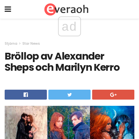
ad
Stjärna
Star News
Bröllop av Alexander
Sheps och Marilyn Kerro