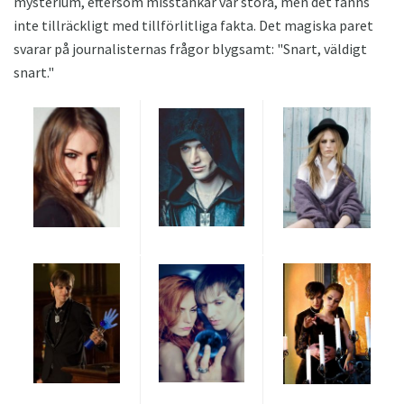
mysterium, eftersom misstankar var stora, men det fanns
inte tillräckligt med tillförlitliga fakta. Det magiska paret
svarar på journalisternas frågor blygsamt: "Snart, väldigt
snart."