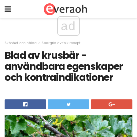
ad
Skönhet och hälsa
Spargris av folk recept
Blad av krusbär -
användbara egenskaper
och kontraindikationer