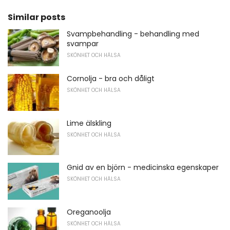
Similar posts
Svampbehandling - behandling med
svampar
SKÖNHET OCH HÄLSA
Cornolja - bra och dåligt
SKÖNHET OCH HÄLSA
Lime älskling
SKÖNHET OCH HÄLSA
Gnid av en björn - medicinska egenskaper
SKÖNHET OCH HÄLSA
Oreganoolja
SKÖNHET OCH HÄLSA