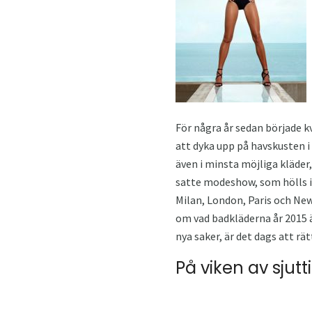
För några år sedan började kv
att dyka upp på havskusten i
även i minsta möjliga kläder
satte modeshow, som hölls i
Milan, London, Paris och New
om vad badkläderna år 2015 
nya saker, är det dags att rä
På viken av sjutt