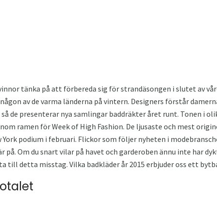
innor tänka på att förbereda sig för strandäsongen i slutet av vår
 någon av de varma länderna på vintern. Designers förstår damern
, så de presenterar nya samlingar baddräkter året runt. Tonen i ol
nom ramen för Week of High Fashion. De ljusaste och mest origine
 York podium i februari. Flickor som följer nyheten i modebransc
är på. Om du snart vilar på havet och garderoben ännu inte har d
tta till detta misstag. Vilka badkläder år 2015 erbjuder oss ett by
iotalet