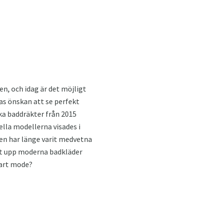
en, och idag är det möjligt
as önskan att se perfekt
ika baddräkter från 2015
lla modellerna visades i
hen har länge varit medvetna
ykt upp moderna badkläder
tbart mode?