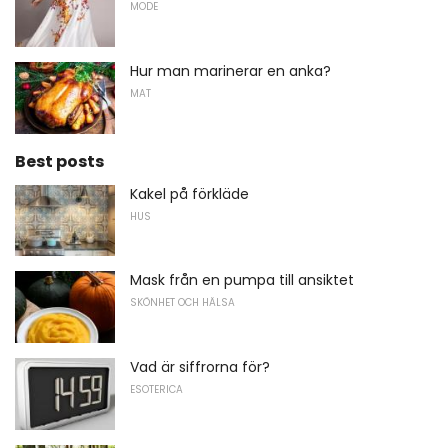
MODE
Hur man marinerar en anka?
MAT
Best posts
Kakel på förkläde
HUS
Mask från en pumpa till ansiktet
SKÖNHET OCH HÄLSA
Vad är siffrorna för?
ESOTERICA