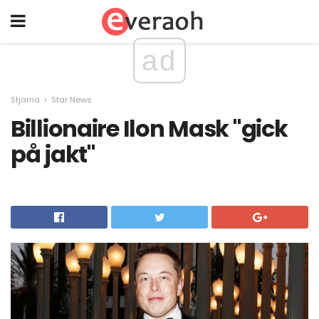
ad
Stjärna
Star News
Billionaire Ilon Mask "gick
på jakt"