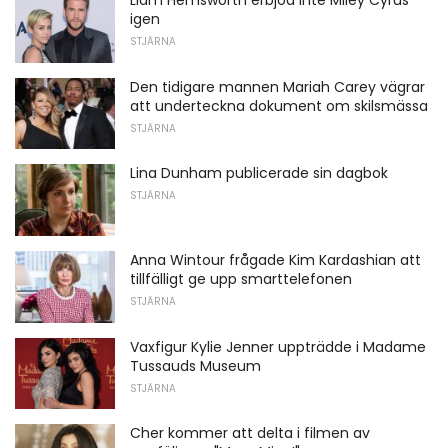
Liam Hemsworth erbjöd inte Miley Cyrus
igen
STJÄRNA
Den tidigare mannen Mariah Carey vägrar
att underteckna dokument om skilsmässa
STJÄRNA
Lina Dunham publicerade sin dagbok
STJÄRNA
Anna Wintour frågade Kim Kardashian att
tillfälligt ge upp smarttelefonen
STJÄRNA
Vaxfigur Kylie Jenner uppträdde i Madame
Tussauds Museum
STJÄRNA
Cher kommer att delta i filmen av