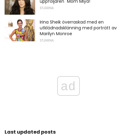
uppföljaren "Mom Miya!"
STJÄRNA
Irina Sheik överraskad med en
utklädnadsklänning med porträtt av
Marilyn Monroe
STJÄRNA
ad
Last updated posts