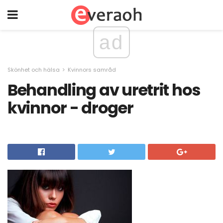
ad
Skönhet och hälsa
Kvinnors samråd
Behandling av uretrit hos
kvinnor - droger