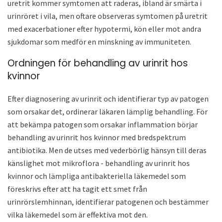
uretrit kommer symtomen att raderas, ibland är smärta i
urinröret i vila, men oftare observeras symtomen på uretrit
med exacerbationer efter hypotermi, kön eller mot andra
sjukdomar som medför en minskning av immuniteten.
Ordningen för behandling av urinrit hos
kvinnor
Efter diagnosering av urinrit och identifierar typ av patogen
som orsakar det, ordinerar läkaren lämplig behandling. För
att bekämpa patogen som orsakar inflammation börjar
behandling av urinrit hos kvinnor med bredspektrum
antibiotika. Men de utses med vederbörlig hänsyn till deras
känslighet mot mikroflora - behandling av urinrit hos
kvinnor och lämpliga antibakteriella läkemedel som
föreskrivs efter att ha tagit ett smet från
urinrörslemhinnan, identifierar patogenen och bestämmer
vilka läkemedel som är effektiva mot den.