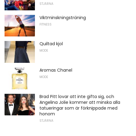
STJÄRNA
Viktminskningsträning
FITNESS
Quiltad kjol
MODE
Aromas Chanel
MODE
Brad Pitt lovar att inte gifta sig, och
Angelina Jolie kommer att minska alla
tatueringar som är förknippade med
honom
STJÄRNA