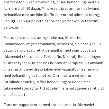
dosform för vilken användning, piller, behandling med en
kurs om 5 till 10 dagar. Mindre vanlig är urinrör hos kvinnor
behandlad med antibiotika för parenteral administrering,
vanligtvis en grupp cefalosporiner (ceftriaxon, cefatoxim,
cefuroxim).
Med uretrit orsakad av mykoplasma, föreskrivs
imidazolderivat (metronidazol, ornidazol, tinidazol) i 7-10
dagar. Candidiasis uretrit behandlas med svampdödande
läkemedel (Fluconazol, Terbinafin, Nizoral). Behandlingen
av dessa typer av uritrit hos kvinnor är komplex: ljus används
tillsammans med dessa läkemedel vaginalt tillsammans
med behandling av tabletter. Om smitta med urinrör
inträffade sexuellt, utförs behandlingsperioden med
läkemedel som syftar till att eliminera patogenen samtidigt
till båda parter.
Förutom suppositorier med antibakteriella läkemedel