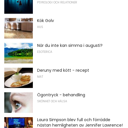
PSYKOLOGI OCH RELATIONER
Kök Golv
HUS
När du inte kan simma i augusti?
ESOTERICA
Deruny med kött - recept
MAT
Ögontryck - behandling
SKÖNHET OCH HÄLSA
Laura Simpson blev full och förrädde
nästan hemligheten av Jennifer Lawrence!