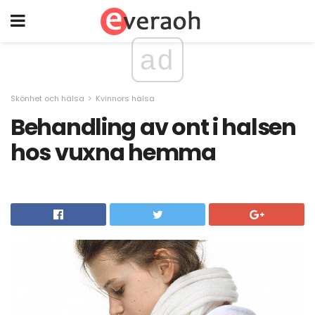
ad
Skönhet och hälsa
Kvinnors hälsa
Behandling av ont i halsen
hos vuxna hemma