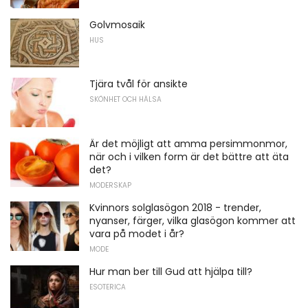
Golvmosaik
HUS
Tjära tvål för ansikte
SKÖNHET OCH HÄLSA
Är det möjligt att amma persimmonmor,
när och i vilken form är det bättre att äta
det?
MODERSKAP
Kvinnors solglasögon 2018 - trender,
nyanser, färger, vilka glasögon kommer att
vara på modet i år?
MODE
Hur man ber till Gud att hjälpa till?
ESOTERICA