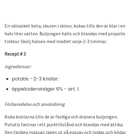
En välvasket beta, skuren i skivor, kokas tills den är klar i en
halv liter vatten. Buljongen hälls och blandas med propolis
tinktur. Skölj halsen med medlet varje 2-3 timmar.
Recept # 3
ingredienser:
potatis - 2-3 knölar;
äppelcidervinäger 6% - art. l.
Förberedelse och användning
Koka knölarna tills de är färdiga och dränera buljongen.
Potatis fastnar i ett purétillstånd och blandas med ättika.
Den färdiga massan läggs ut på gasväv och lindas och bildar