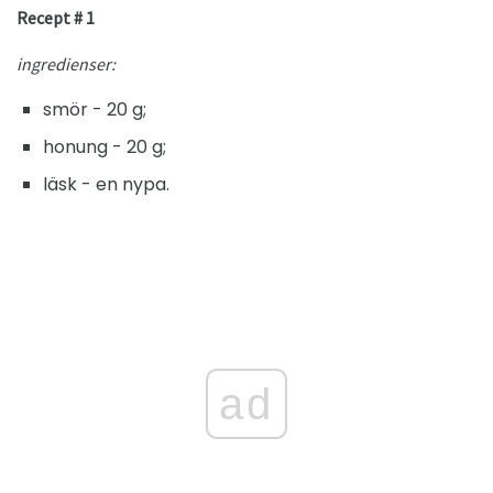
Recept # 1
ingredienser:
smör - 20 g;
honung - 20 g;
läsk - en nypa.
ad