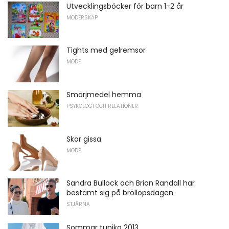
Utvecklingsböcker för barn 1-2 år
MODERSKAP
Tights med gelremsor
MODE
Smörjmedel hemma
PSYKOLOGI OCH RELATIONER
Skor gissa
MODE
Sandra Bullock och Brian Randall har
bestämt sig på bröllopsdagen
STJÄRNA
Sommar tunika 2013