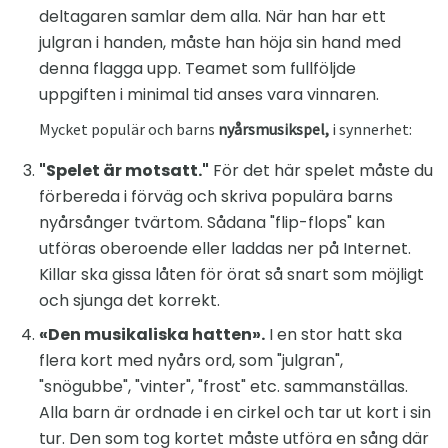
deltagaren samlar dem alla. När han har ett
julgran i handen, måste han höja sin hand med
denna flagga upp. Teamet som fullföljde
uppgiften i minimal tid anses vara vinnaren.
Mycket populär och barns
nyårsmusikspel,
i synnerhet:
"Spelet är motsatt."
För det här spelet måste du
förbereda i förväg och skriva populära barns
nyårsånger tvärtom. Sådana "flip-flops" kan
utföras oberoende eller laddas ner på Internet.
Killar ska gissa låten för örat så snart som möjligt
och sjunga det korrekt.
«Den musikaliska hatten».
I en stor hatt ska
flera kort med nyårs ord, som "julgran",
"snögubbe", "vinter", "frost" etc. sammanställas.
Alla barn är ordnade i en cirkel och tar ut kort i sin
tur. Den som tog kortet måste utföra en sång där