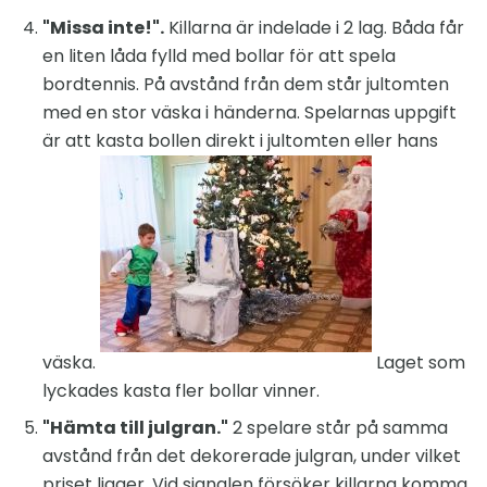
"Missa inte!".
Killarna är indelade i 2 lag. Båda får
en liten låda fylld med bollar för att spela
bordtennis. På avstånd från dem står jultomten
med en stor väska i händerna. Spelarnas uppgift
är att kasta bollen direkt i jultomten eller hans
väska.
Laget som
lyckades kasta fler bollar vinner.
"Hämta till julgran."
2 spelare står på samma
avstånd från det dekorerade julgran, under vilket
priset ligger. Vid signalen försöker killarna komma