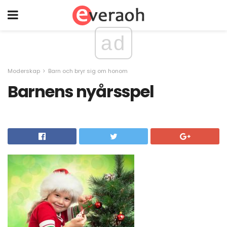
ad
Moderskap
Barn och bryr sig om honom
Barnens nyårsspel