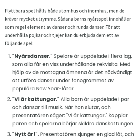
Flyttbara spel hålls både utomhus och inomhus, men de
kräver mycket utrymme. Sådana barns nyårsspel innehåller
som regel element av danser och runda danser. För att
underhålla pojkar och tjejer kan du erbjuda dem ett av
följande spel:
"Nyårsdanser."
Spelare är uppdelade i flera lag,
som alla får en viss underhållande rekvisita. Med
hjälp av de mottagna ämnena är det nödvändigt
att utföra danser under fonogrammet av
populära New Year-låtar.
"Vi är kattungar."
Alla barn är uppdelade i par
och dansar till musik. När hon slutar, och
presentatören säger: "Vi är kattungar," kopplar
paren och spelarna börjar skildra danskattungen.
"Nytt år!".
Presentatören sjunger en glad låt, och