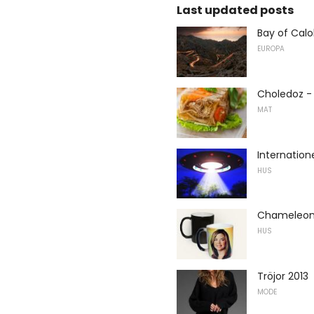
Last updated posts
Bay of Calo
EUROPA
Choledoz - 
MAT
Internatio
HUS
Chameleon
HUS
Tröjor 2013
MODE