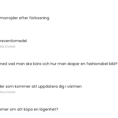
emorrojder efter förlossning
reventivmedel
 RELATIONER
 med vad man ska bära och hur man skapar en fashionabel bild?
ilder som kommer att uppdatera dig i värmen
 RELATIONER
mmer om att köpa en lägenhet?