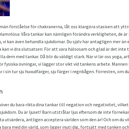
än förståelse för chakranerna, låt oss klargöra stasisen att yttre
e. Namnlösa: Våra tankar kan nämligen förändra verkligheten, de är
n, vi kan även behandla sjukdomar. Du själv har antagligen mer ä
a kan vi dra slutsatsen: För att vara hälsosam och glad är det inte t
la dem med tankar. Då blir du väldigt stark. När vi lär oss yoga, ar
 gör fysiska övningar, vi lägger stor vikt vid tankens arbete. Mannen
 i sin tur sju huvudfärger, sju färger i regnbågen. Förresten, om du
n
ver du bara rikta dina tankar till negation och negativitet, vilket
 sjukdom. Du är ljuset! Barn utstrålar ljus eftersom de inte förneka
uta utvärdera, äntligen acceptera världen som den är! Och om du vi
a bara med din värld, som ligger inuti dig, fortsätt med tanken oc