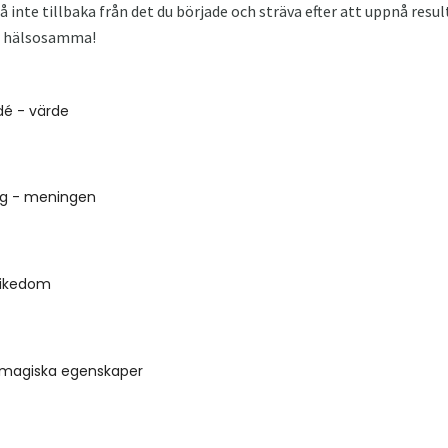
 inte tillbaka från det du började och sträva efter att uppnå resul
ar hälsosamma!
dé - värde
ing - meningen
rikedom
- magiska egenskaper