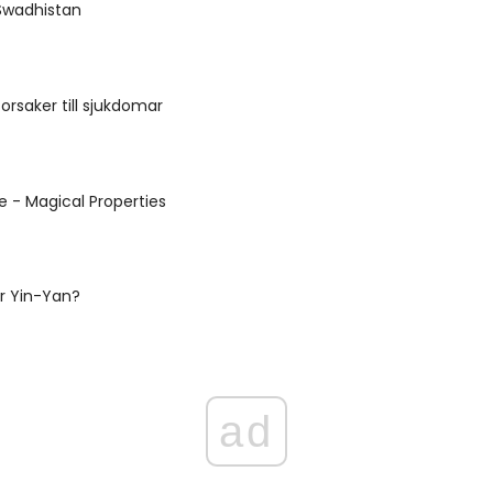
Swadhistan
orsaker till sjukdomar
e - Magical Properties
r Yin-Yan?
ad