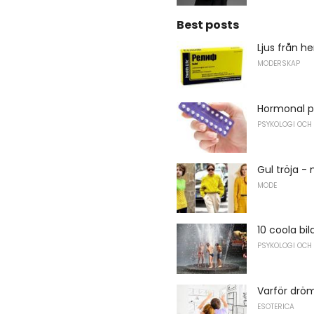
Best posts
Ljus från h
MODERSKAP
Hormonal p
PSYKOLOGI OCH
Gul tröja -
MODE
10 coola b
PSYKOLOGI OCH
Varför drö
ESOTERICA