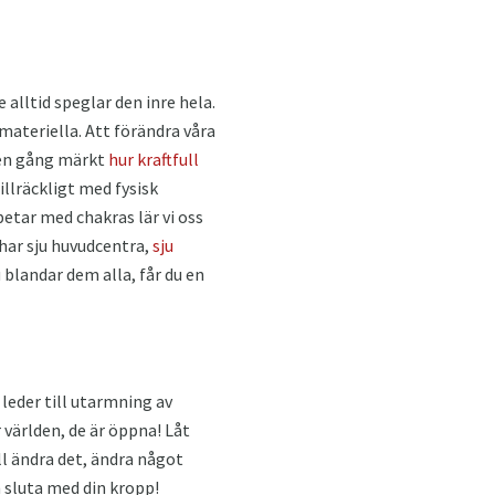
 alltid speglar den inre hela.
 materiella. Att förändra våra
n en gång märkt
hur kraftfull
illräckligt med fysisk
betar med chakras lär vi oss
 har sju huvudcentra,
sju
 blandar dem alla, får du en
 leder till utarmning av
r världen, de är öppna! Låt
ll ändra det, ändra något
h sluta med din kropp!