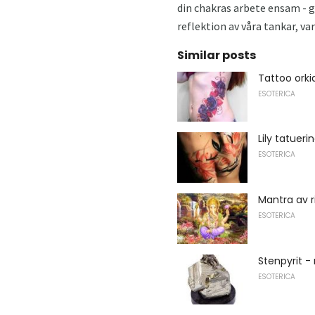
din chakras arbete ensam - gå
reflektion av våra tankar, v
Similar posts
Tattoo orki
ESOTERICA
Lily tatuer
ESOTERICA
Mantra av 
ESOTERICA
Stenpyrit 
ESOTERICA