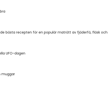
bra
de bästa recepten för en populär maträtt av fjäderfä, fläsk och 
nella UFO-dagen
 muggar