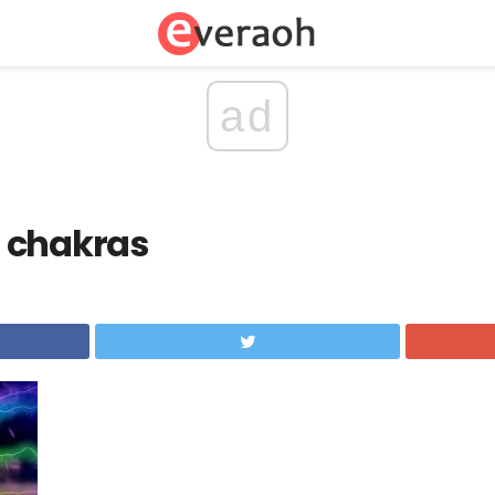
ad
 chakras