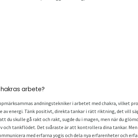
chakras arbete?
uppmärksammas andningstekniker i arbetet med chakra, vilket pro
e av energi. Tänk positivt, direkta tankar i rätt riktning, det vill 
 att du skulle gå rakt och rakt, sugde du i magen, men när du glömde
lv och tankflödet. Det svåraste är att kontrollera dina tankar. Men
ommunicera med erfarna yogis och dela nya erfarenheter och erfa