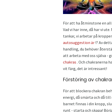
För att ha åtminstone en allm
Vad vi har inne, då har vi ut
tankar, vi arbetar på kroppe
autosuggestion är
!? Av dett
handling, du behöver återstäl
att arbeta med oss ​​själva -
chakras
. Och chakranerna har
vit färg, det är intressant!
Förstöring av chakra
För att blockera chakran behö
energi, då smärta och då till
barnet finnas i din kropp, sl
runt - starta och skapa! Börj