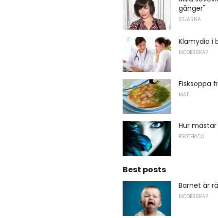
gånger"
STJÄRNA
Klamydia i 
MODERSKAP
Fisksoppa f
MAT
Hur mästa
ESOTERICA
Best posts
Barnet är r
MODERSKAP