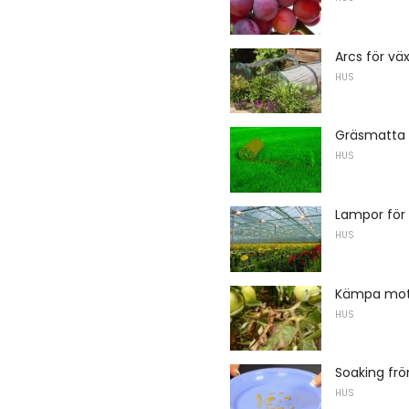
Arcs för vä
HUS
Gräsmatta
HUS
Lampor för 
HUS
Kämpa mot 
HUS
Soaking frö
HUS