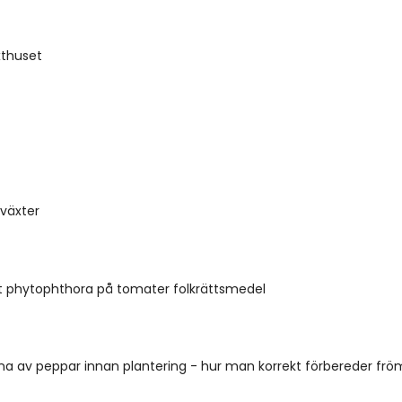
xthuset
växter
phytophthora på tomater folkrättsmedel
na av peppar innan plantering - hur man korrekt förbereder frö