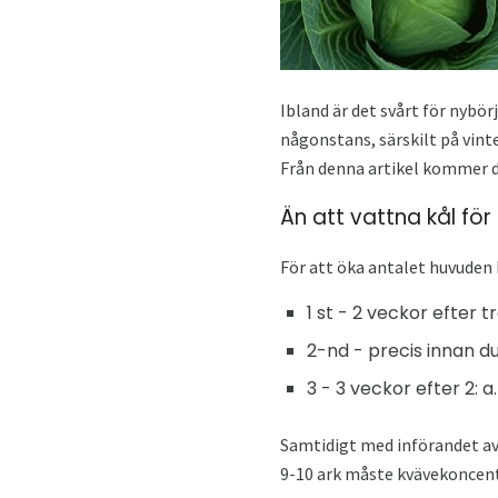
Ibland är det svårt för nybö
någonstans, särskilt på vinte
Från denna artikel kommer du 
Än att vattna kål fö
För att öka antalet huvuden 
1 st - 2 veckor efter 
2-nd - precis innan du
3 - 3 veckor efter 2: a.
Samtidigt med införandet av
9-10 ark måste kvävekoncent