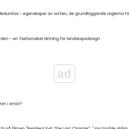
edunitsa - egenskaper av sorten, de grundläggande reglerna fö
den - en fashionabel riktning för landskapsdesign
ad
min i smör?
ch på filmen "Resident Evil: The Last Chapter": "Jag trodde aldrig a