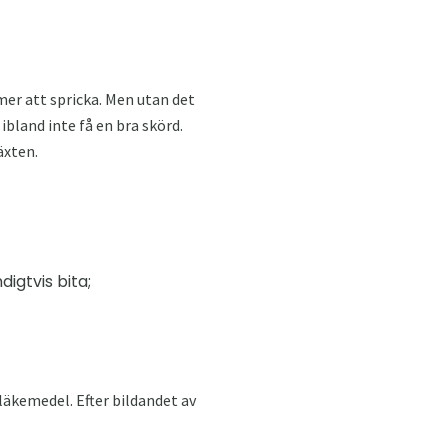
mer att spricka. Men utan det
ibland inte få en bra skörd.
äxten.
igtvis bita;
äkemedel. Efter bildandet av