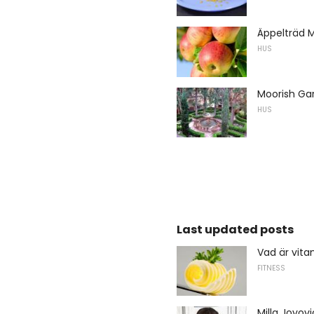
Äppelträd M
HUS
Moorish Gar
HUS
Last updated posts
Vad är vita
FITNESS
Milla Jovovi