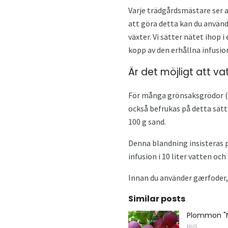
Varje trädgårdsmästare ser a
att göra detta kan du använda
växter. Vi sätter nätet ihop i
kopp av den erhållna infusio
Är det möjligt att va
För många grönsaksgrödor (t
också befrukas på detta sätt 
100 g sand.
Denna blandning insisteras p
infusion i 10 liter vatten oc
Innan du använder gærfoder,
Similar posts
Plommon "N
HUS