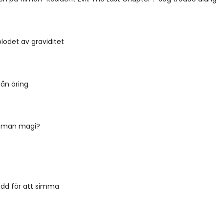
blodet av graviditet
rån öring
r man magi?
ädd för att simma