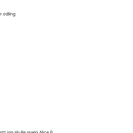
r odling
tt jag skulle spela Alice 6