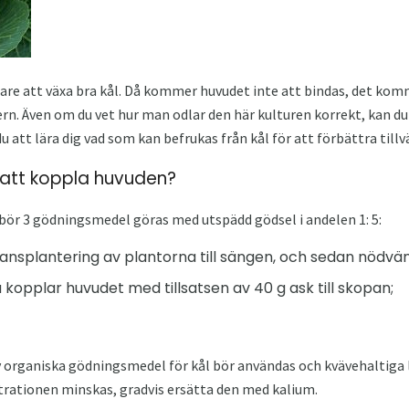
rjare att växa bra kål. Då kommer huvudet inte att bindas, det kom
rn. Även om du vet hur man odlar den här kulturen korrekt, kan du 
att lära dig vad som kan befrukas från kål för att förbättra tillv
r att koppla huvuden?
bör 3 gödningsmedel göras med utspädd gödsel i andelen 1: 5:
transplantering av plantorna till sängen, och sedan nödvänd
 kopplar huvudet med tillsatsen av 40 g ask till skopan;
 organiska gödningsmedel för kål bör användas och kvävehaltiga l
rationen minskas, gradvis ersätta den med kalium.