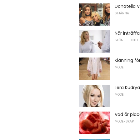
Donatella 
STJÄRNA
När inträff
SKÖNHET OCH H
Klänning fö
MODE
Lera Kudrya
MODE
Vad är plac
MODERSKAP