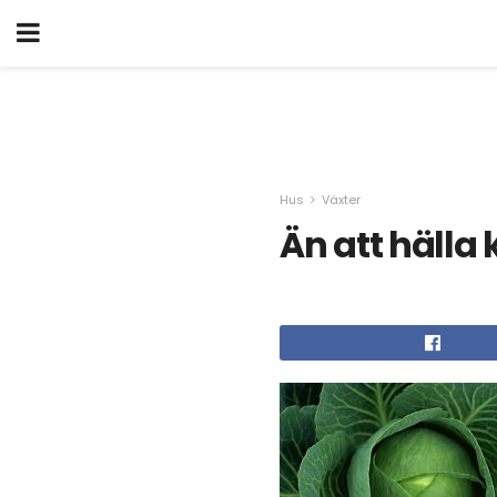
Hus
Växter
Än att hälla k