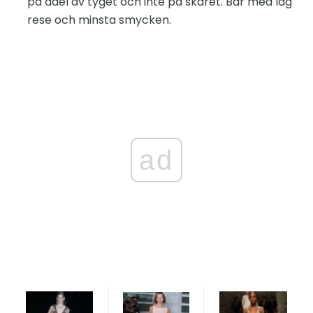
på adel av tyget och inte på skäret. Bär med låg
rese och minsta smycken.
ad