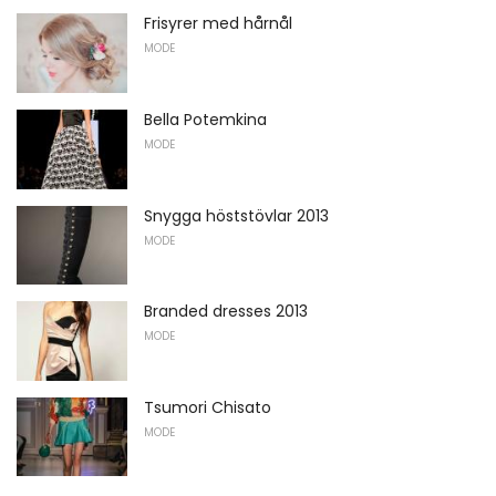
Frisyrer med hårnål
MODE
Bella Potemkina
MODE
Snygga höststövlar 2013
MODE
Branded dresses 2013
MODE
Tsumori Chisato
MODE