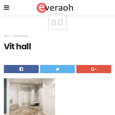
ad
Hus
Inredning
Vit hall