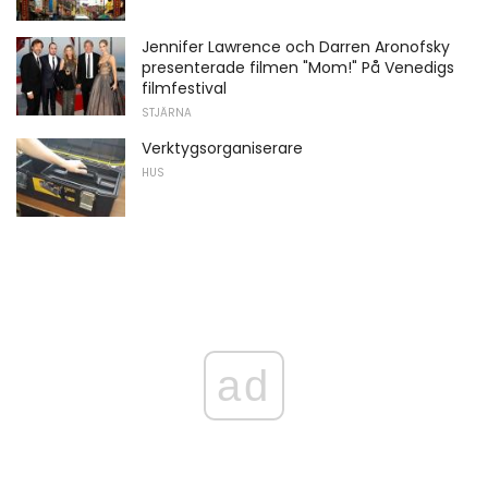
Jennifer Lawrence och Darren Aronofsky
presenterade filmen "Mom!" På Venedigs
filmfestival
STJÄRNA
Verktygsorganiserare
HUS
ad