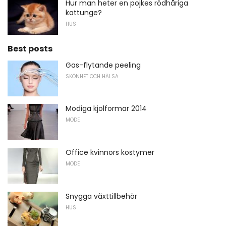
Hur man heter en pojkes rödhåriga
kattunge?
HUS
Best posts
Gas-flytande peeling
SKÖNHET OCH HÄLSA
Modiga kjolformar 2014
MODE
Office kvinnors kostymer
MODE
Snygga växttillbehör
HUS