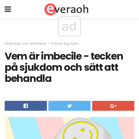
ad
Psykologi och relationer
Känna dig själv
Vem är imbecile - tecken
på sjukdom och sätt att
behandla