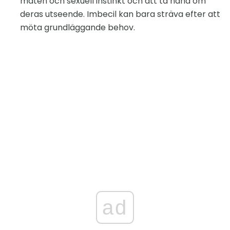
maten och sexuell instinkt och att ta hand om
deras utseende. Imbecil kan bara sträva efter att
möta grundläggande behov.
ad