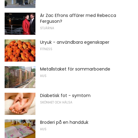
Är Zac Efrons affärer med Rebecca
Ferguson?
STJÄRNA
Uryuk - användbara egenskaper
FITNESS
Metallstaket för sommarboende
HUS
Diabetisk fot - symtom
SKÖNHET OCH HÄLSA
Broderi på en handduk
HUS