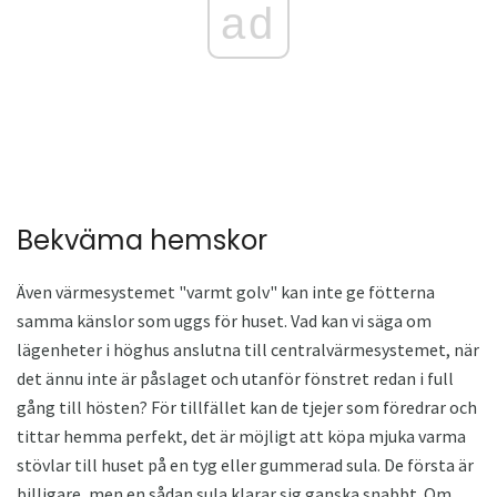
ad
Bekväma hemskor
Även värmesystemet "varmt golv" kan inte ge fötterna
samma känslor som uggs för huset. Vad kan vi säga om
lägenheter i höghus anslutna till centralvärmesystemet, när
det ännu inte är påslaget och utanför fönstret redan i full
gång till hösten? För tillfället kan de tjejer som föredrar och
tittar hemma perfekt, det är möjligt att köpa mjuka varma
stövlar till huset på en tyg eller gummerad sula. De första är
billigare, men en sådan sula klarar sig ganska snabbt. Om