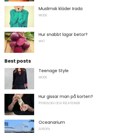
Muslimsk kläder Irada
MODE
Hur snabbt lagar betor?
MAT
Best posts
Teenage Style
MODE
Hur gissar man på korten?
PSYKOLOGI OCH RELATIONER
Oceanarium
EUROPA