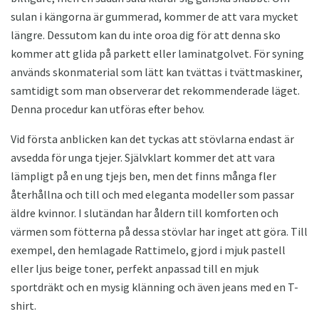
sulan i kängorna är gummerad, kommer de att vara mycket
längre. Dessutom kan du inte oroa dig för att denna sko
kommer att glida på parkett eller laminatgolvet. För syning
används skonmaterial som lätt kan tvättas i tvättmaskiner,
samtidigt som man observerar det rekommenderade läget.
Denna procedur kan utföras efter behov.
Vid första anblicken kan det tyckas att stövlarna endast är
avsedda för unga tjejer. Självklart kommer det att vara
lämpligt på en ung tjejs ben, men det finns många fler
återhållna och till och med eleganta modeller som passar
äldre kvinnor. I slutändan har åldern till komforten och
värmen som fötterna på dessa stövlar har inget att göra. Till
exempel, den hemlagade Rattimelo, gjord i mjuk pastell
eller ljus beige toner, perfekt anpassad till en mjuk
sportdräkt och en mysig klänning och även jeans med en T-
shirt.