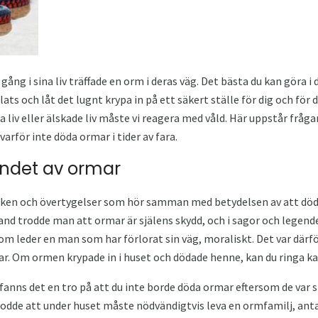
ng i sina liv träffade en orm i deras väg. Det bästa du kan göra i
plats och låt det lugnt krypa in på ett säkert ställe för dig och för d
ra liv eller älskade liv måste vi reagera med våld. Här uppstår fråg
arför inte döda ormar i tider av fara.
ndet av ormar
ecken och övertygelser som hör samman med betydelsen av att döda
sland trodde man att ormar är själens skydd, och i sagor och legend
om leder en man som har förlorat sin väg, moraliskt. Det var därfö
ar. Om ormen krypade in i huset och dödade henne, kan du ringa ka
 fanns det en tro på att du inte borde döda ormar eftersom de var 
rodde att under huset måste nödvändigtvis leva en ormfamilj, ant