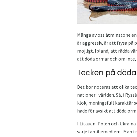
Många av oss åtminstone en gå
är aggressiv, är att frysa på 
möjligt. Ibland, att rädda vå
att döda ormar och om inte, v
Tecken på döda
Det bör noteras att olika t
nationer i världen. Så, i Rys
klok, meningsfull karaktär s
hade för avsikt att döda orm
I Litauen, Polen och Ukraina
varje familjemedlem . Man t