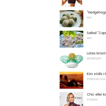
"Hedgehogs"
MAT
Sallad "Cap
MAT
Latex bröst
MODERSKAP
Kön ställs i 
PSYKOLOGI OCH
Chic eller 
STJÄRNA