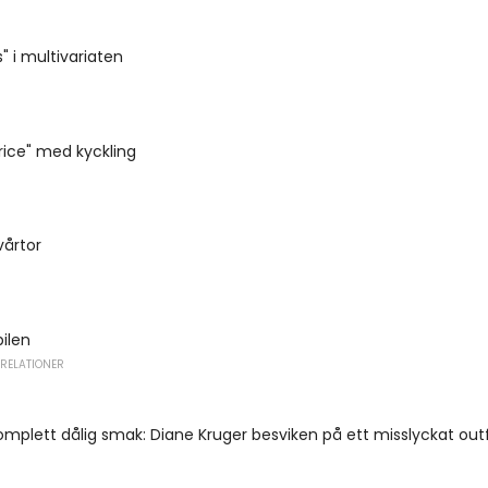
 i multivariaten
rice" med kyckling
vårtor
bilen
 RELATIONER
komplett dålig smak: Diane Kruger besviken på ett misslyckat outf