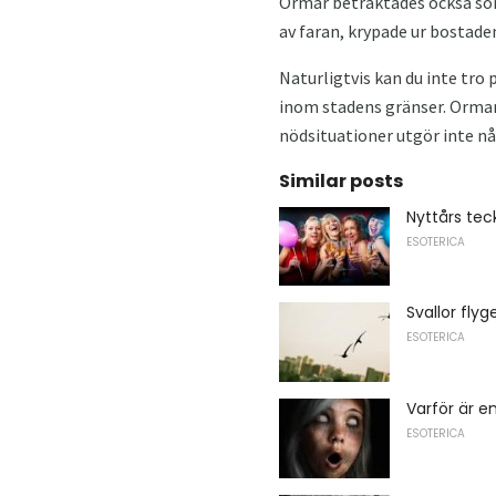
Ormar betraktades också som
av faran, krypade ur bostaden
Naturligtvis kan du inte tro 
inom stadens gränser. Ormar ä
nödsituationer utgör inte någ
Similar posts
Nyttårs tec
ESOTERICA
Svallor flyg
ESOTERICA
Varför är e
ESOTERICA