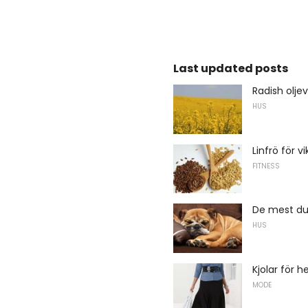
Last updated posts
Radish olje
HUS
Linfrö för 
FITNESS
De mest d
HUS
Kjolar för h
MODE