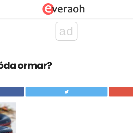
ad
döda ormar?