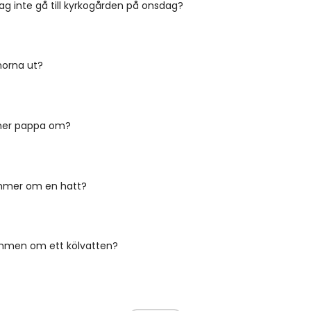
jag inte gå till kyrkogården på onsdag?
norna ut?
er pappa om?
mmer om en hatt?
mmen om ett kölvatten?