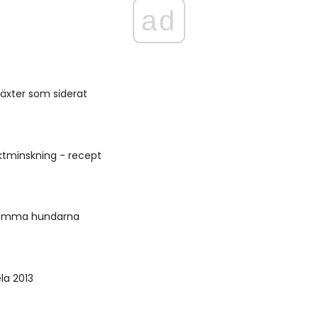
ad
växter som siderat
viktminskning - recept
umma hundarna
ela 2013