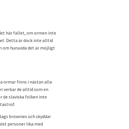
 det här fallet, om ormen inte
et. Detta är dock inte alltid
an om huruvida det är möjligt
 ormar finns i nästan alla
er verkar de alltid som en
r de slaviska folken inte
tastrof.
slags brownies och skyddar
alet personer lika med