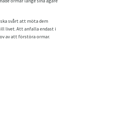
rnade ormar länge sina ägare
anska svårt att möta dem
 livet. Att anfalla endast i
ov av att förstöra ormar.