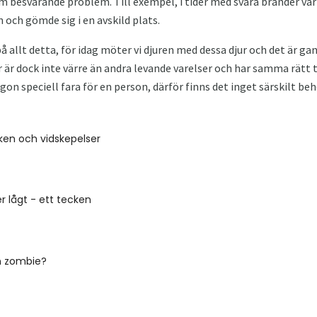
 besvärande problem. Till exempel, i tider med svåra bränder va
 och gömde sig i en avskild plats.
på allt detta, för idag möter vi djuren med dessa djur och det är g
r dock inte värre än andra levande varelser och har samma rätt till
on speciell fara för en person, därför finns det inget särskilt beh
ken och vidskepelser
er lågt - ett tecken
n zombie?