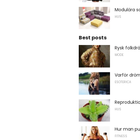
Modulära s
HUS
Best posts
Rysk folkdr
MODE
Varför drö
ESOTERICA
Reprodukti
HUS
Hur man pu
FITNESS