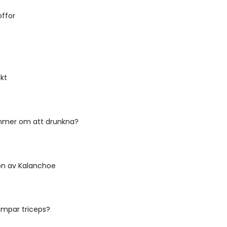
offor
äkt
mmer om att drunkna?
on av Kalanchoe
mpar triceps?