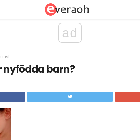
ad
ammal
r nyfödda barn?