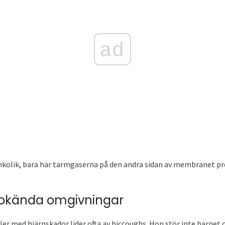
ad
lik, bara här tarmgaserna på den andra sidan av membranet pres
 okända omgivningar
ler med hjärnskador lider ofta av hiccoughs. Hon stör inte barnet 