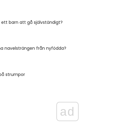
 ett barn att gå självständigt?
na navelsträngen från nyfödda?
 på strumpor
ad