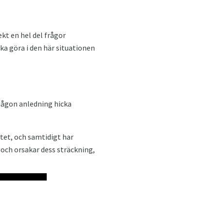
ekt en hel del frågor
ska göra i den här situationen
 någon anledning hicka
tet, och samtidigt har
och orsakar dess sträckning,