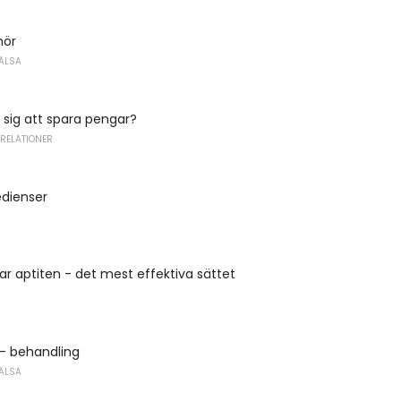
mör
ÄLSA
 sig att spara pengar?
 RELATIONER
edienser
r aptiten - det mest effektiva sättet
 - behandling
ÄLSA