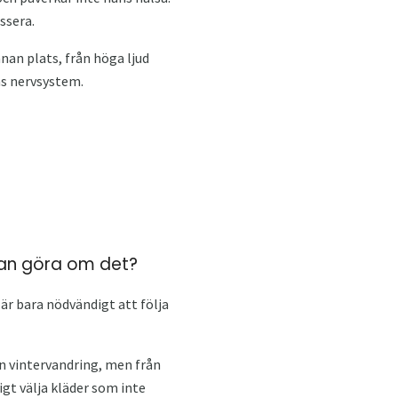
ssera.
nnan plats, från höga ljud
as nervsystem.
man göra om det?
är bara nödvändigt att följa
en vintervandring, men från
igt välja kläder som inte