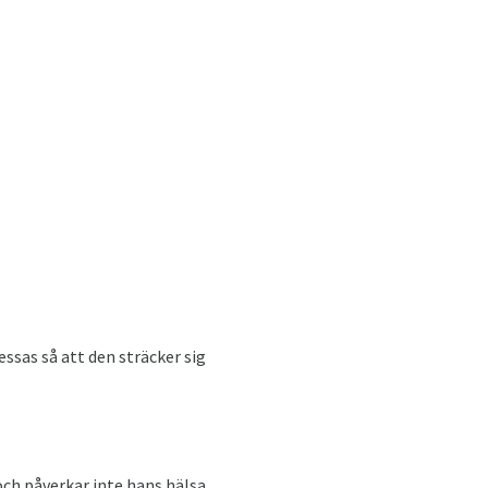
sas så att den sträcker sig
och påverkar inte hans hälsa.