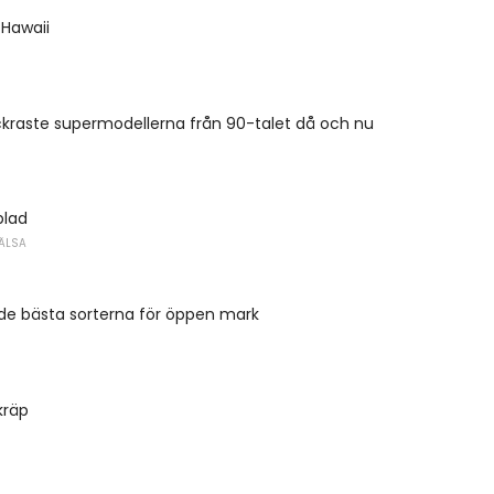
 Hawaii
ckraste supermodellerna från 90-talet då och nu
blad
ÄLSA
de bästa sorterna för öppen mark
kräp