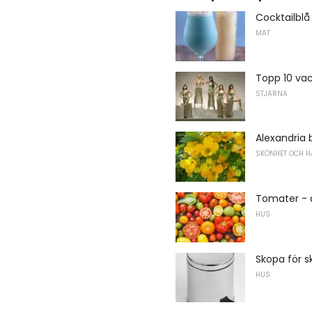
Cocktailblå
MAT
Topp 10 va
STJÄRNA
Alexandria 
SKÖNHET OCH H
Tomater - 
HUS
Skopa för s
HUS