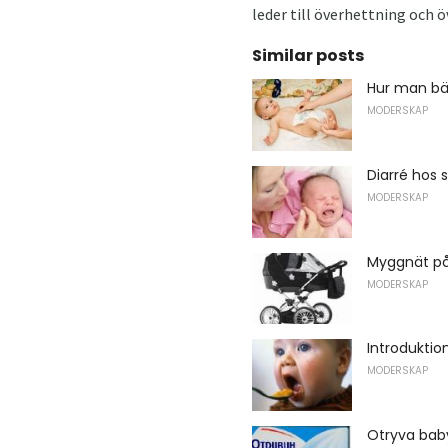
leder till överhettning och ö
Similar posts
Hur man bär
MODERSKAP
Diarré hos
MODERSKAP
Myggnät p
MODERSKAP
Introduktio
MODERSKAP
Otryva bab