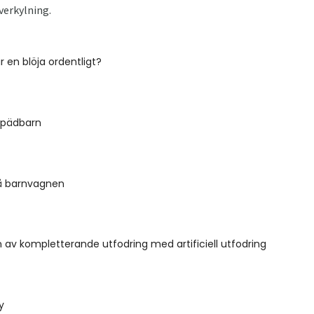
verkylning.
 en blöja ordentligt?
 spädbarn
å barnvagnen
n av kompletterande utfodring med artificiell utfodring
y