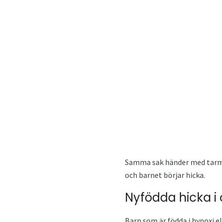
Samma sak händer med tarmko
och barnet börjar hicka.
Nyfödda hicka i
Barn som är födda i hypoxi el