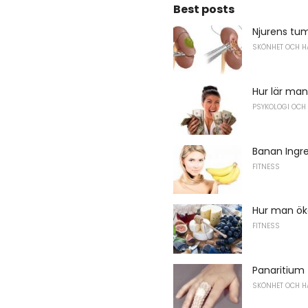
Best posts
Njurens tu
SKÖNHET OCH H
Hur lär man
PSYKOLOGI OCH
Banan Ingr
FITNESS
Hur man öka
FITNESS
Panaritium
SKÖNHET OCH H