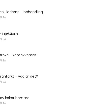
n i lederna - behandling
ÄLSA
 injektioner
ÄLSA
troke - konsekvenser
ÄLSA
rtinfarkt - vad är det?
ÄLSA
 av kokar hemma
ÄLSA