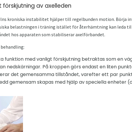
 förskjutning av axelleden
elns kroniska instabilitet hjälper till regelbunden motion. Börja 
siska belastningen i träning istället för återhämtning kan leda ti
tåndet hos apparaten som stabiliserar axelförbandet.
r behandling:
a funktion med vanligt förskjutning betraktas som en vä
an nedskärningar. På kroppen görs endast en liten punkte
uderar det gemensamma tillståndet, varefter ett par pun
ledd gemensam skapas med hjälp av speciella enheter (d