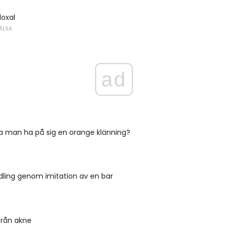
loxal
ÄLSA
ad
a man ha på sig en orange klänning?
dling genom imitation av en bar
rån akne