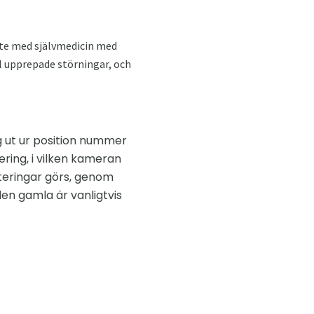
inte med självmedicin med
ll upprepade störningar, och
g ut ur position nummer
ring, i vilken kameran
kteringar görs, genom
en gamla är vanligtvis