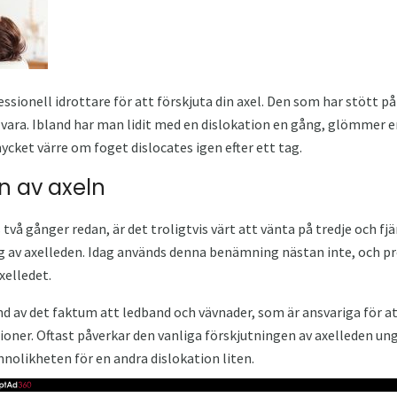
ssionell idrottare för att förskjuta din axel. Den som har stött p
n vara. Ibland har man lidit med en dislokation en gång, glömmer
 mycket värre om foget dislocates igen efter ett tag.
on av axeln
vå gånger redan, är det troligtvis värt att vänta på tredje och 
ng av axelleden. Idag används denna benämning nästan inte, och p
axelledet.
und av det faktum att ledband och vävnader, som är ansvariga för 
ktioner. Oftast påverkar den vanliga förskjutningen av axelleden
annolikheten för en andra dislokation liten.