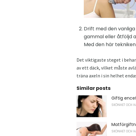
Drift med den vanliga
gammal eller åtföljd
Med den här tekniken
Det viktigaste steget i behan
av ett däck, vilket måste av
träna axeln i sin helhet enda
Similar posts
Giftig ence
SKÖNHET OCH H
Matförgift
SKÖNHET OCH H