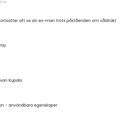
ÄLSA
 fortsätter att se sin ex-man trots påståenden om våldtäkt
rray
 Ivan Kupala
kon - användbara egenskaper