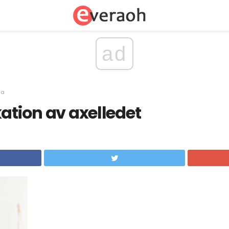
ad
sa
kation av axelledet