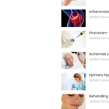
Inflammatio
SKÖNHET OCH H
Piracetam -
SKÖNHET OCH H
Ischemisk s
SKÖNHET OCH H
Hjärtans hjä
SKÖNHET OCH H
Behandling
SKÖNHET OCH H