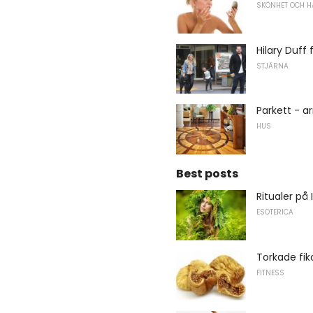
SKÖNHET OCH H
Hilary Duff
STJÄRNA
Parkett - a
HUS
Best posts
Ritualer på
ESOTERICA
Torkade fi
FITNESS