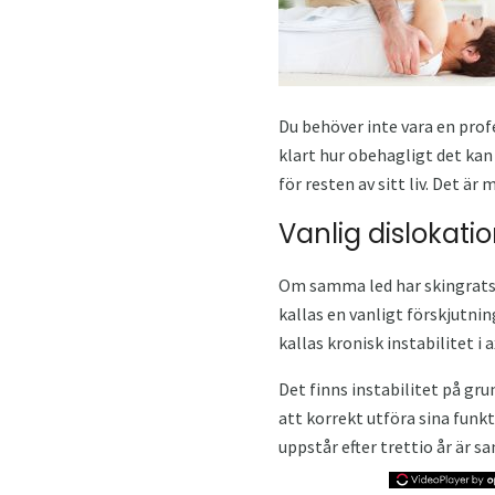
Du behöver inte vara en profe
klart hur obehagligt det ka
för resten av sitt liv. Det är
Vanlig dislokati
Om samma led har skingrats t
kallas en vanligt förskjutni
kallas kronisk instabilitet i 
Det finns instabilitet på gr
att korrekt utföra sina fun
uppstår efter trettio år är s