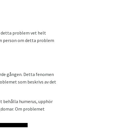
å detta problem vet helt
 en person om detta problem
fjärde gången. Detta fenomen
roblemet som beskrivs av det
att behålla humerus, upphör
 ungdomar. Om problemet