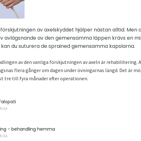
 förskjutningen av axelskyddet hjälper nästan alltid. Men 
 av avlägsnande av den gemensamma läppen krävs en min
 kan du suturera de sprained gemensamma kapslarna.
dlingen av den vanliga förskjutningen av axeln är rehabilitering. Axe
lägsnas flera gånger om dagen under övningarnas längd. Det är möj
st tre till fyra månader efter operationen.
falopati
ÄLSA
ning - behandling hemma
ÄLSA