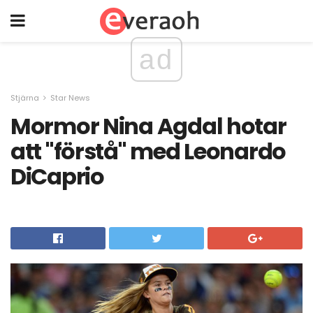
ad
Stjärna
Star News
Mormor Nina Agdal hotar
att "förstå" med Leonardo
DiCaprio