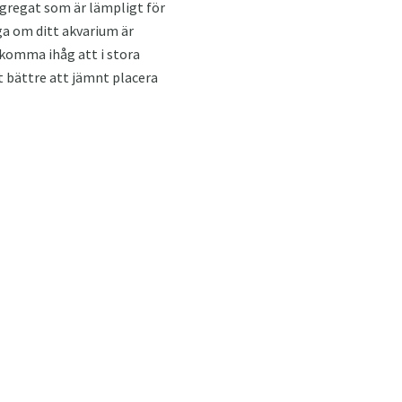
ggregat som är lämpligt för
äga om ditt akvarium är
 komma ihåg att i stora
t bättre att jämnt placera