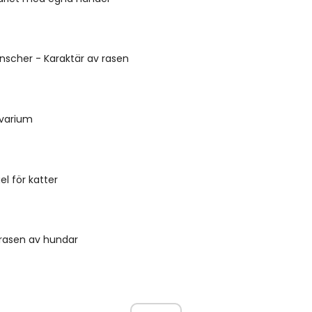
inscher - Karaktär av rasen
kvarium
l för katter
 rasen av hundar