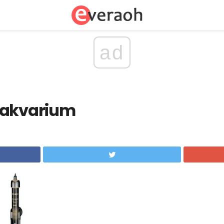
ad
 akvarium