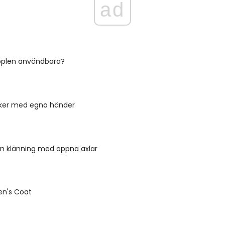
ad
äpplen användbara?
cker med egna händer
l en klänning med öppna axlar
n's Coat