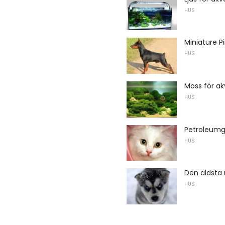
HUS
Miniature P
HUS
Moss för a
HUS
Petroleumge
HUS
Den äldsta
HUS