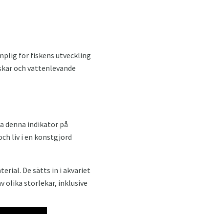
mplig för fiskens utveckling
fiskar och vattenlevande
la denna indikator på
ch liv i en konstgjord
erial. De sätts in i akvariet
v olika storlekar, inklusive