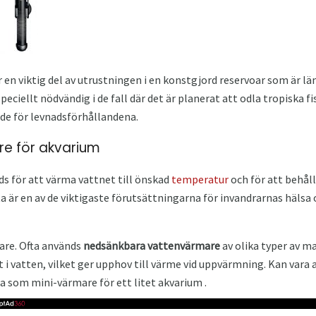
 en viktig del av utrustningen i en konstgjord reservoar som är lä
speciellt nödvändig i de fall där det är planerat att odla tropiska 
de för levnadsförhållandena.
e för akvarium
s för att värma vattnet till önskad
temperatur
och för att behål
a är en av de viktigaste förutsättningarna för invandrarnas hälsa o
mare. Ofta används
nedsänkbara vattenvärmare
av olika typer av mat
t i vatten, vilket ger upphov till värme vid uppvärmning. Kan vara a
som mini-värmare för ett litet akvarium .