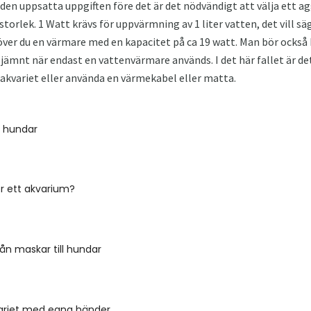
den uppsatta uppgiften före det är det nödvändigt att välja ett a
storlek. 1 Watt krävs för uppvärmning av 1 liter vatten, det vill s
höver du en värmare med en kapacitet på ca 19 watt. Man bör också
jämnt när endast en vattenvärmare används. I det här fallet är de
v akvariet eller använda en värmekabel eller matta.
r hundar
r ett akvarium?
rån maskar till hundar
variet med egna händer