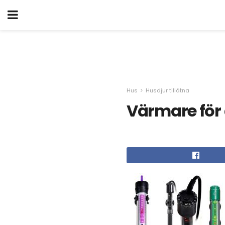
Hus
Husdjur tillåtna
Värmare för