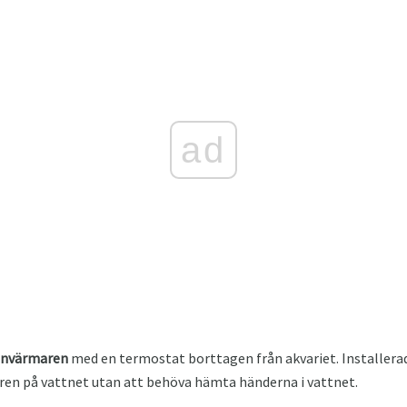
ad
envärmaren
med en termostat borttagen från akvariet. Installerad
uren på vattnet utan att behöva hämta händerna i vattnet.