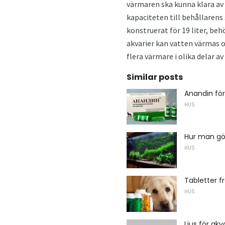
värmaren ska kunna klara av 
kapaciteten till behållarens 
konstruerat för 19 liter, be
akvarier kan vatten värmas o
flera värmare i olika delar a
Similar posts
Anandin fö
HUS
Hur man gö
HUS
Tabletter f
HUS
Ljus för ak