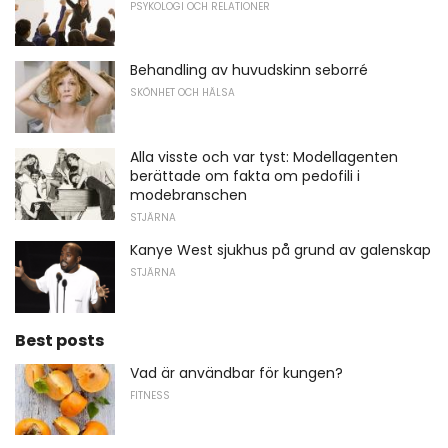
PSYKOLOGI OCH RELATIONER
Behandling av huvudskinn seborré
SKÖNHET OCH HÄLSA
Alla visste och var tyst: Modellagenten
berättade om fakta om pedofili i
modebranschen
STJÄRNA
Kanye West sjukhus på grund av galenskap
STJÄRNA
Best posts
Vad är användbar för kungen?
FITNESS