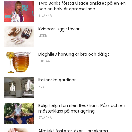
Tyra Banks första visade ansiktet på en en
och en halv år gammal son
STJÄRNA
Kvinnors ugg stövlar
MODE
Diaghilev honung är bra och dåligt
FITNESS
Italienska gardiner
HUS
Rolig helg i familjen Beckham: Påsk och en
mästerklass på matlagning
STJÄRNA
Alkaliskt fosfatas ökar - orsakerna