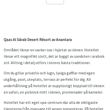
Qazs Al Sārab Desеrt Résort av Anаntаra
Området liknar en vacker oas i hjärtat av öknen. Hotellet
liknar ett magnifikt slott, det är byggt av sandsten i arabisk
stil. Allting i detalj utförs i östens bästa traditioner.
Om du gillar privatliv och lugn, lyxiga gafflar med egen
utgång, pool, uteplats, terrass är perfekt för dig. All
underhållning på hotellet är oupplösligt kopplad till öknen:
en safari, en picknick mitt i öknen, promenader på kameler.
Hotellet har ett eget spa-centrum där alla de viktigaste
tjänsterna från massage till wraps presenteras. På hotellet