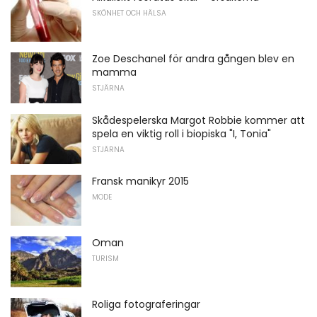
SKÖNHET OCH HÄLSA
Zoe Deschanel för andra gången blev en
mamma
STJÄRNA
Skådespelerska Margot Robbie kommer att
spela en viktig roll i biopiska "I, Tonia"
STJÄRNA
Fransk manikyr 2015
MODE
Oman
TURISM
Roliga fotograferingar