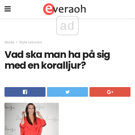
ad
Mode
Style Lessons
Vad ska man ha på sig
med en koralljur?