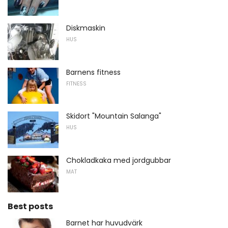
Diskmaskin
HUS
Barnens fitness
FITNESS
Skidort "Mountain Salanga"
HUS
Chokladkaka med jordgubbar
MAT
Best posts
Barnet har huvudvärk