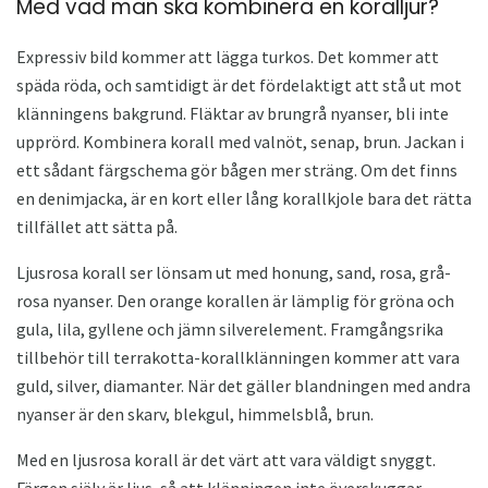
Med vad man ska kombinera en koralljur?
Expressiv bild kommer att lägga turkos. Det kommer att
späda röda, och samtidigt är det fördelaktigt att stå ut mot
klänningens bakgrund. Fläktar av brungrå nyanser, bli inte
upprörd. Kombinera korall med valnöt, senap, brun. Jackan i
ett sådant färgschema gör bågen mer sträng. Om det finns
en denimjacka, är en kort eller lång korallkjole bara det rätta
tillfället att sätta på.
Ljusrosa korall ser lönsam ut med honung, sand, rosa, grå-
rosa nyanser. Den orange korallen är lämplig för gröna och
gula, lila, gyllene och jämn silverelement. Framgångsrika
tillbehör till terrakotta-korallklänningen kommer att vara
guld, silver, diamanter. När det gäller blandningen med andra
nyanser är den skarv, blekgul, himmelsblå, brun.
Med en ljusrosa korall är det värt att vara väldigt snyggt.
Färgen själv är ljus, så att klänningen inte överskuggar