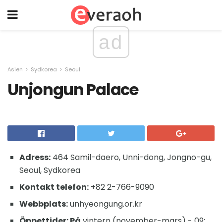
ad
Asien
Sydkorea
Seoul
Unjongun Palace
Adress:
464 Samil-daero, Unni-dong, Jongno-gu,
Seoul, Sydkorea
Kontakt telefon:
+82 2-766-9090
Webbplats:
unhyeongung.or.kr
Öppettider: På
vintern (november-mars) - 09: