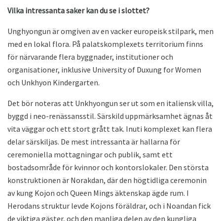
Vilka intressanta saker kan du se i slottet?
Unghyongun är omgiven av en vacker europeisk stilpark, men
med en lokal flora. På palatskomplexets territorium finns
för närvarande flera byggnader, institutioner och
organisationer, inklusive University of Duxung for Women
och Unkhyon Kindergarten.
Det bör noteras att Unkhyongun ser ut som en italiensk villa,
byggd i neo-renässansstil. Särskild uppmärksamhet ägnas åt
vita väggar och ett stort grått tak. Inuti komplexet kan flera
delar särskiljas. De mest intressanta är hallarna för
ceremoniella mottagningar och publik, samt ett
bostadsområde för kvinnor och kontorslokaler. Den största
konstruktionen är Norakdan, där den högtidliga ceremonin
av kung Kojon och Queen Mings äktenskap ägde rum. I
Herodans struktur levde Kojons föräldrar, och i Noandan fick
de viktiga gäster, och den manliga delen av den kungliga