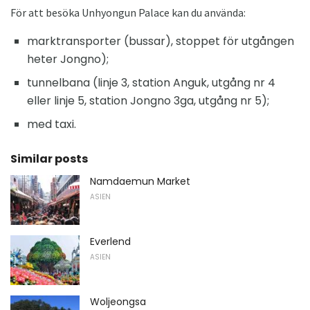
För att besöka Unhyongun Palace kan du använda:
marktransporter (bussar), stoppet för utgången
heter Jongno);
tunnelbana (linje 3, station Anguk, utgång nr 4
eller linje 5, station Jongno 3ga, utgång nr 5);
med taxi.
Similar posts
Namdaemun Market
ASIEN
Everlend
ASIEN
Woljeongsa