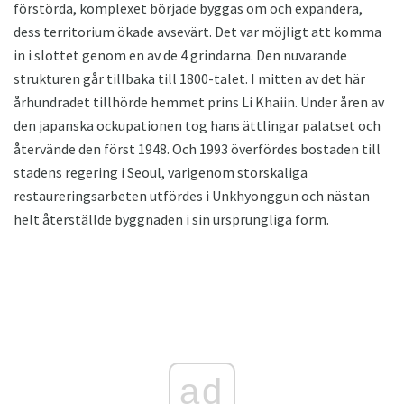
förstörda, komplexet började byggas om och expandera,
dess territorium ökade avsevärt. Det var möjligt att komma
in i slottet genom en av de 4 grindarna. Den nuvarande
strukturen går tillbaka till 1800-talet. I mitten av det här
århundradet tillhörde hemmet prins Li Khaiin. Under åren av
den japanska ockupationen tog hans ättlingar palatset och
återvände den först 1948. Och 1993 överfördes bostaden till
stadens regering i Seoul, varigenom storskaliga
restaureringsarbeten utfördes i Unkhyonggun och nästan
helt återställde byggnaden i sin ursprungliga form.
ad