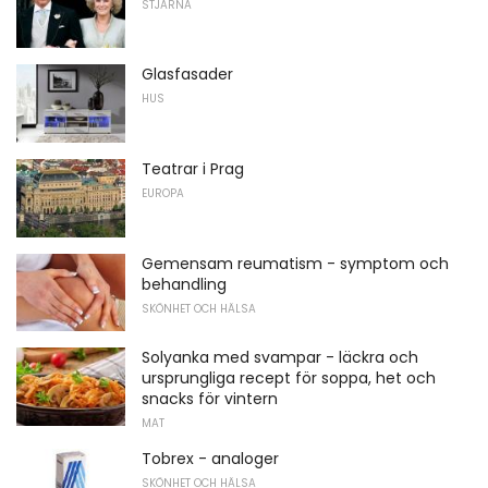
STJÄRNA
Glasfasader
HUS
Teatrar i Prag
EUROPA
Gemensam reumatism - symptom och
behandling
SKÖNHET OCH HÄLSA
Solyanka med svampar - läckra och
ursprungliga recept för soppa, het och
snacks för vintern
MAT
Tobrex - analoger
SKÖNHET OCH HÄLSA