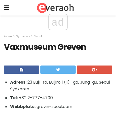
ad
Asien
Sydkorea
Seoul
Vaxmuseum Greven
Adress:
23 Eulji-ro, Euljiro 1 (il) -ga, Jung-gu, Seoul,
Sydkorea
Tel:
+82 2-777-4700
Webbplats:
grevin-seoul.com