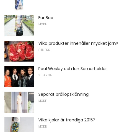
Fur Boa
MODE
Vilka produkter innehåller mycket järn?
FITNESS
Paul Wesley och Ian Somerhalder
STJÄRNA
Separat bröllopsklänning
MODE
Vilka kjolar är trendiga 2015?
MODE