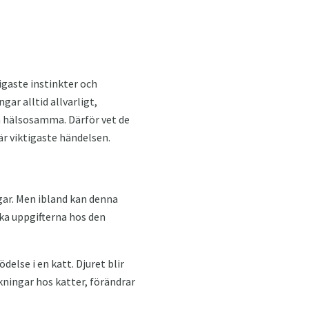
tigaste instinkter och
ar alltid allvarligt,
ch hälsosamma. Därför vet de
här viktigaste händelsen.
agar. Men ibland kan denna
iska uppgifterna hos den
else i en katt. Djuret blir
kningar hos katter, förändrar