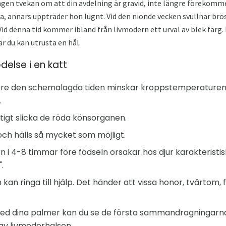
ngen tvekan om att din avdelning är gravid, inte längre föreko
a, annars uppträder hon lugnt. Vid den nionde vecken svullnar brös
id denna tid kommer ibland från livmodern ett urval av blek färg. 
r du kan utrusta en hål.
delse i en katt
 före den schemalagda tiden minskar kroppstemperaturen 
.
ktigt slicka de röda könsorganen.
och hälls så mycket som möjligt.
n i 4-8 timmar före födseln orsakar hos djur karakteristi
.
h kan ringa till hjälp. Det händer att vissa honor, tvärtom
ed dina palmer kan du se de första sammandragningarna
av livmoderhalsen.