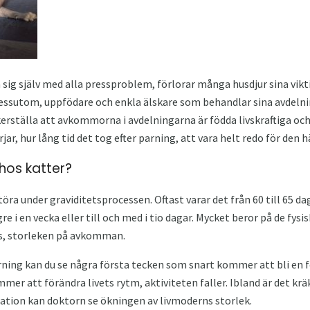
ra sig själv med alla pressproblem, förlorar många husdjur sina vik
essutom, uppfödare och enkla älskare som behandlar sina avdelning
äkerställa att avkommorna i avdelningarna är födda livskraftiga o
rjar, hur lång tid det tog efter parning, att vara helt redo för den 
 hos katter?
störa under graviditetsprocessen. Oftast varar det från 60 till 65 d
re i en vecka eller till och med i tio dagar. Mycket beror på de fys
s, storleken på avkomman.
rning kan du se några första tecken som snart kommer att bli en föd
mer att förändra livets rytm, aktiviteten faller. Ibland är det krä
pation kan doktorn se ökningen av livmoderns storlek.