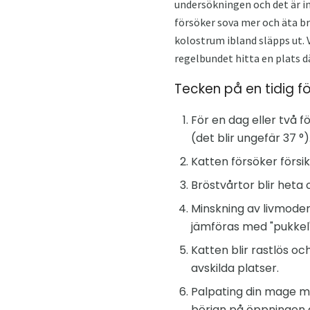
undersökningen och det är i
försöker sova mer och äta br
kolostrum ibland släpps ut. V
regelbundet hitta en plats dä
Tecken på en tidig fö
För en dag eller två
(det blir ungefär 37 °)
Katten försöker försi
Bröstvårtor blir heta 
Minskning av livmoder
jämföras med "pukkel"
Katten blir rastlös oc
avskilda platser.
Palpating din mage m
början på öppningen 