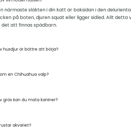
n närmaste släkten i din katt är baksidan i den delurient
ken på boten, djuren squat eller ligger sidled. Allt detta
et att finnas spädbarn.
v husdjur är bättre att börja?
u om en Chihuahua valp?
av gräs kan du mata kaniner?
ustar akvariet?