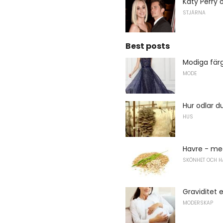
Katy Perry
STJÄRNA
Best posts
Modiga färg
MODE
Hur odlar 
HUS
Havre - me
SKÖNHET OCH H
Graviditet e
MODERSKAP