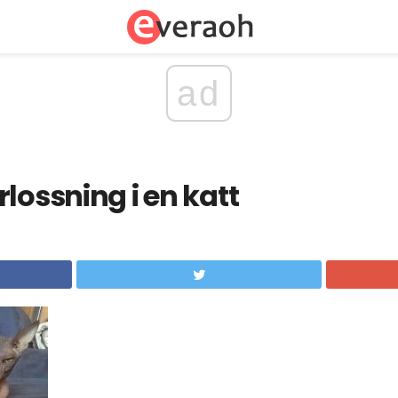
ad
lossning i en katt