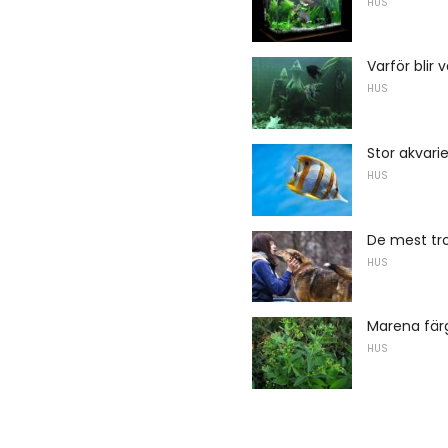
HUS
Varför blir 
HUS
Stor akvarie
HUS
De mest tr
HUS
Marena fär
HUS