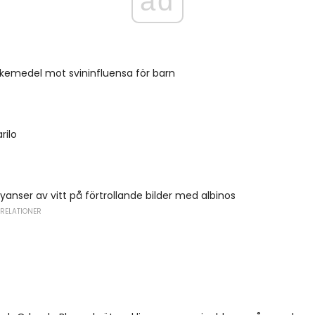
ad
läkemedel mot svininfluensa för barn
rilo
yanser av vitt på förtrollande bilder med albinos
 RELATIONER