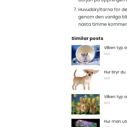
Huvudskyltarna för de
genom den vanliga blic
nästa timme kommer d
Similar posts
Vilken typ a
HUS
Hur bryr d
HUS
Vilken typ 
HUS
Hur man utr