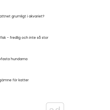
vattnet grumligt i akvariet?
fisk - fredlig och inte så stor
ofasta hundarna
gämne för katter