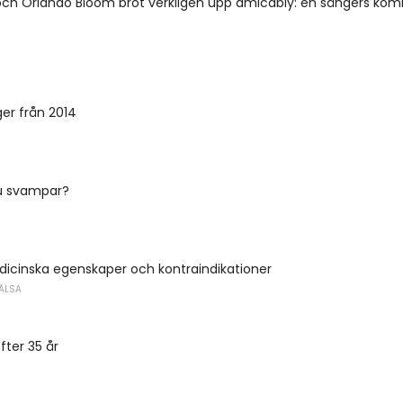
 och Orlando Bloom bröt verkligen upp amicably: en sångers ko
er från 2014
du svampar?
dicinska egenskaper och kontraindikationer
ÄLSA
fter 35 år