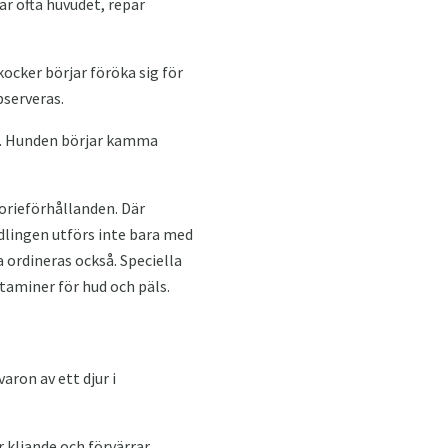
ar ofta huvudet, repar
ocker börjar föröka sig för
bserveras.
juk. Hunden börjar kamma
orieförhållanden. Där
dlingen utförs inte bara med
 ordineras också. Speciella
taminer för hud och päls.
ron av ett djur i
r kliande och förvärrar