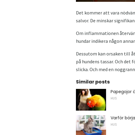
Det kommer att vara nödvänd
salvor. De minskar signifik
Om inflammationen återvände
hundar indikera någon annan
Dessutom kan orsaken till å
på hundens tassar. Och det f
slicka. Och med en noggrann
Similar posts
Papegojor ä
HUS
Varför börj
HUS