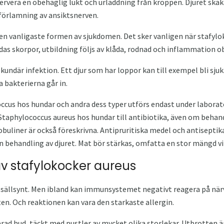
ervera en obehaglig lukt och urladdning från kroppen. Djuret skak
 förlamning av ansiktsnerven.
n vanligaste formen av sjukdomen. Det sker vanligen när stafylok
ildas skorpor, utbildning följs av klåda, rodnad och inflammation o
ekundär infektion. Ett djur som har loppor kan till exempel bli s
ka bakterierna går in.
ccus hos hundar och andra dess typer utförs endast under laborat
Staphylococcus aureus hos hundar till antibiotika, även om behan
liner är också föreskrivna. Antipruritiska medel och antiseptika
 behandling av djuret. Mat bör stärkas, omfatta en stor mängd vi
av stafylokocker aureus
 sällsynt. Men ibland kan immunsystemet negativt reagera på närva
n. Och reaktionen kan vara den starkaste allergin.
erad hud, täckt med pustler av mycket olika storlekar. Utbrotten ä