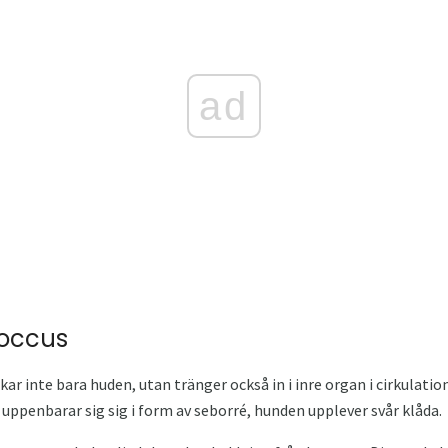
ad
coccus
ar inte bara huden, utan tränger också in i inre organ i cirkula
nd uppenbarar sig sig i form av seborré, hunden upplever svår klåda.