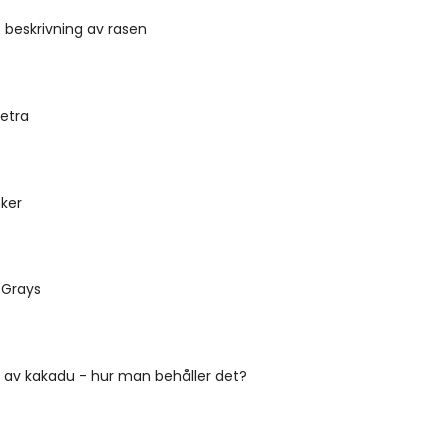
 beskrivning av rasen
etra
nker
 Grays
 av kakadu - hur man behåller det?