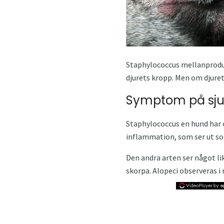
Staphylococcus mellanprodukt
djurets kropp. Men om djure
Symptom på sj
Staphylococcus en hund har o
inflammation, som ser ut so
Den andra arten ser något l
skorpa. Alopeci observeras i 