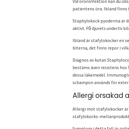
Vid öroninfektion kan du obs
patientens öra. Ibland finns
Staphylokock pyoderma är de
aktivt. På djurets underliv b
Ibland är stafylokocker en s
biterna, det finns repor i vil
Diagnos av kutan Staphyloco
bestäms även resistens hos 
dessa läkemedel. Immunoglobu
schampon används för extern
Allergi orsakad 
Allergi mot stafylokocker är
stafylokocks-mellanprodukte
Symptom i detta fall är irrit