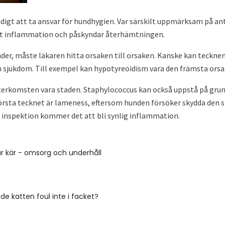
igt att ta ansvar för hundhygien. Var särskilt uppmärksam på an
ant inflammation och påskyndar återhämtningen.
r, måste läkaren hitta orsaken till orsaken. Kanske kan tecknen
 sjukdom. Till exempel kan hypotyreoidism vara den främsta orsa
terkomsten vara staden. Staphylococcus kan också uppstå på grun
örsta tecknet är lameness, eftersom hunden försöker skydda den s
 inspektion kommer det att bli synlig inflammation.
r kär - omsorg och underhåll
ade katten foul inte i facket?