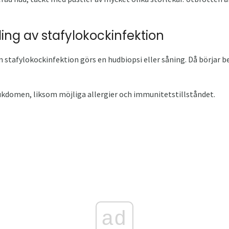
ng av stafylokockinfektion
 stafylokockinfektion görs en hudbiopsi eller såning. Då börjar b
jukdomen, liksom möjliga allergier och immunitetstillståndet.
ad