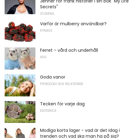
Jenner för frank historier i sin bok "My Life
Secrets"
STJÄRNA
Varför är mulberry användbar?
FITNESS
Ferret - vård och underhåll
HUS
Goda vanor
PSYKOLOGI OCH RELATIONER
Tecken för varje dag
ESOTERICA
Modiga korta lager - vad är det idag i
trenden och vad ska man ha på sig?