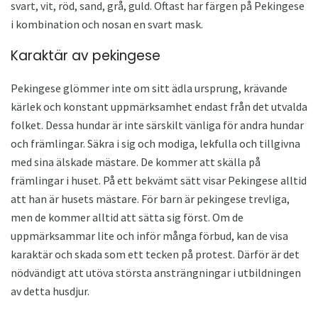
svart, vit, röd, sand, grå, guld. Oftast har färgen på Pekingese
i kombination och nosan en svart mask.
Karaktär av pekingese
Pekingese glömmer inte om sitt ädla ursprung, krävande
kärlek och konstant uppmärksamhet endast från det utvalda
folket. Dessa hundar är inte särskilt vänliga för andra hundar
och främlingar. Säkra i sig och modiga, lekfulla och tillgivna
med sina älskade mästare. De kommer att skälla på
främlingar i huset. På ett bekvämt sätt visar Pekingese alltid
att han är husets mästare. För barn är pekingese trevliga,
men de kommer alltid att sätta sig först. Om de
uppmärksammar lite och inför många förbud, kan de visa
karaktär och skada som ett tecken på protest. Därför är det
nödvändigt att utöva största ansträngningar i utbildningen
av detta husdjur.