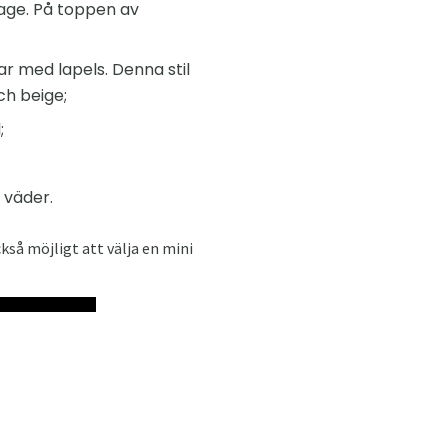
rage. På toppen av
r med lapels. Denna stil
ch beige;
;
 väder.
så möjligt att välja en mini