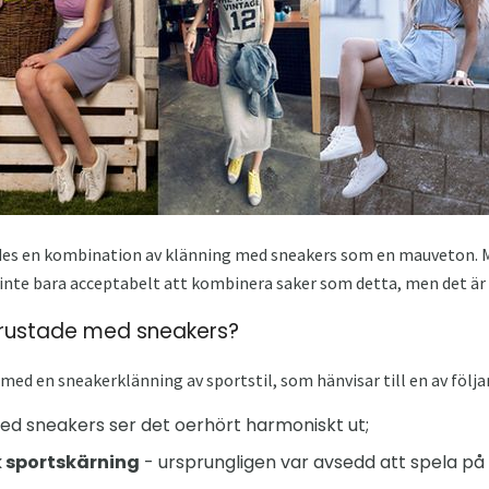
ades en kombination av klänning med sneakers som en mauveton. 
t inte bara acceptabelt att kombinera saker som detta, men det ä
utrustade med sneakers?
g med en sneakerklänning av sportstil, som hänvisar till en av följ
d sneakers ser det oerhört harmoniskt ut;
k sportskärning
- ursprungligen var avsedd att spela på