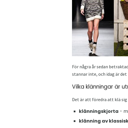
För några år sedan betrakt
stannar inte, och idag är de
Vilka klänningar är 
Det är att föredra att klä si
klänningskjorta
- me
klänning av klassis