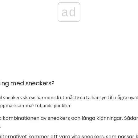
ad
ning med sneakers?
 sneakers ska se harmonisk ut måste du ta hänsyn till några nyans
uppmärksammar följande punkter:
ka kombinationen av sneakers och långa klänningar. Såda
.
alternativet kommer att vara vita sneakers, som passar kl