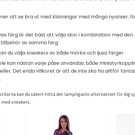
er att se bra ut med klänningar med många nyanser, fö
 viss färg är det bäst att välja skor i kombination med de
 tillbehör av samma färg.
 kan du välja sneakers av både mörka och ljusa färger.
ble kan nästan varje påse användas: både miniatyrkoppl
er. Det enda villkoret är att de inte ska ha alltför fantas
.
tilarna kan du säkert hitta det lämpligaste alternativet för dig sj
 med sneakers.