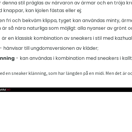
r denna stil präglas av närvaron av ärmar och en tröja k
knappar, kan kjolen fästas eller ej;
en fri och bekväm klippa, tyget kan användas minty, ärma
är så nära naturliga som möjligt: ​​alla nyanser av grönt o
 är en klassisk kombination av sneakers i stil med kazhual
- hänvisar till ungdomsversionen av kläder;
änning
- kan användas i kombination med sneakers i kallt
d en sneaker klänning, som har längden på en midi. Men det är ock