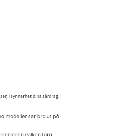
er, i synnerhet dina särdrag.
na modeller ser bra ut på
änningen i vilken färg