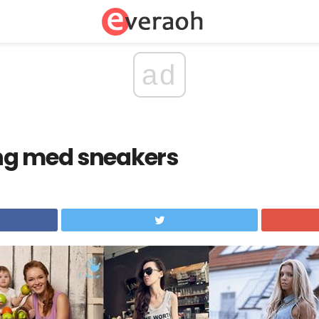
ad
ng med sneakers