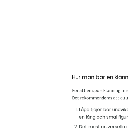
Hur man bär en klän
För att en sportklänning med
Det rekommenderas att du 
Låga tjejer bör undvi
en lång och smal figur
Det mest universella 