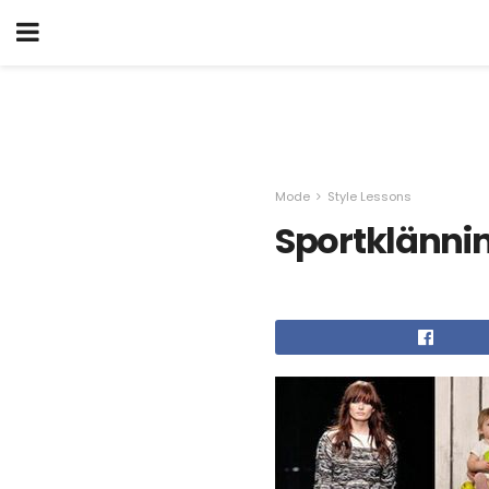
Mode
Style Lessons
Sportklänni