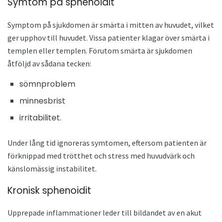
Symtom på sphenoidit
Symptom på sjukdomen är smärta i mitten av huvudet, vilket
ger upphov till huvudet. Vissa patienter klagar över smärta i
templen eller templen. Förutom smärta är sjukdomen
åtföljd av sådana tecken:
sömnproblem
minnesbrist
irritabilitet.
Under lång tid ignoreras symtomen, eftersom patienten är
förknippad med trötthet och stress med huvudvärk och
känslomässig instabilitet.
Kronisk sphenoidit
Upprepade inflammationer leder till bildandet av en akut