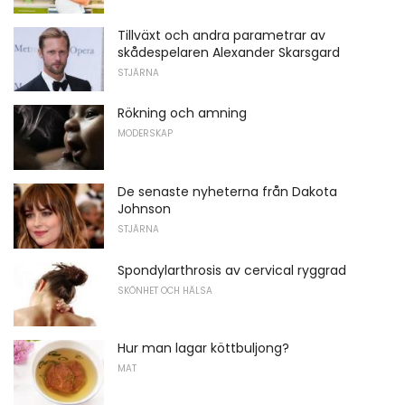
Tillväxt och andra parametrar av
skådespelaren Alexander Skarsgard
STJÄRNA
Rökning och amning
MODERSKAP
De senaste nyheterna från Dakota
Johnson
STJÄRNA
Spondylarthrosis av cervical ryggrad
SKÖNHET OCH HÄLSA
Hur man lagar köttbuljong?
MAT