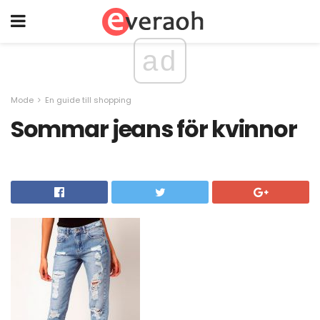
ad
Mode
En guide till shopping
Sommar jeans för kvinnor