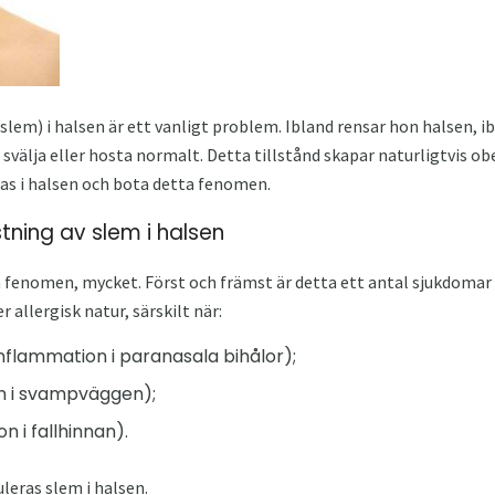
em) i halsen är ett vanligt problem. Ibland rensar hon halsen, i
 svälja eller hosta normalt. Detta tillstånd skapar naturligtvis o
as i halsen och bota detta fenomen.
stning av slem i halsen
 fenomen, mycket. Först och främst är detta ett antal sjukdoma
r allergisk natur, särskilt när:
nflammation i paranasala bihålor);
on i svampväggen);
n i fallhinnan).
eras slem i halsen.