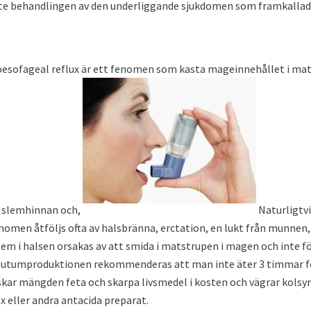
te behandlingen av den underliggande sjukdomen som framkallade
oesofageal reflux är ett fenomen som kasta mageinnehållet i mat
r slemhinnan och,
Naturligtvi
men åtföljs ofta av halsbränna, erctation, en lukt från munnen, f
slem i halsen orsakas av att smida i matstrupen i magen och inte f
sputumproduktionen rekommenderas att man inte äter 3 timmar f
skar mängden feta och skarpa livsmedel i kosten och vägrar kolsyra
x eller andra antacida preparat.