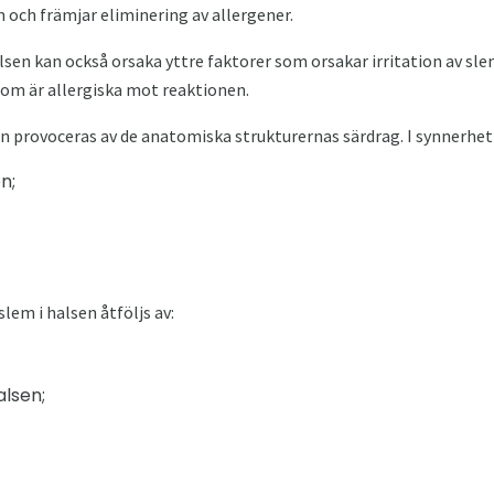
 och främjar eliminering av allergener.
lsen kan också orsaka yttre faktorer som orsakar irritation av s
som är allergiska mot reaktionen.
provoceras av de anatomiska strukturernas särdrag. I synnerhet
n;
lem i halsen åtföljs av:
alsen;