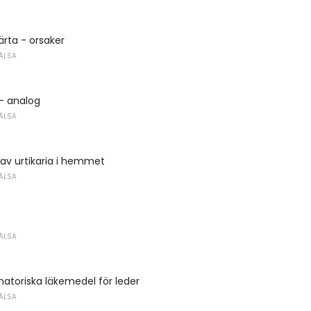
ärta - orsaker
ÄLSA
- analog
ÄLSA
av urtikaria i hemmet
ÄLSA
ÄLSA
atoriska läkemedel för leder
ÄLSA