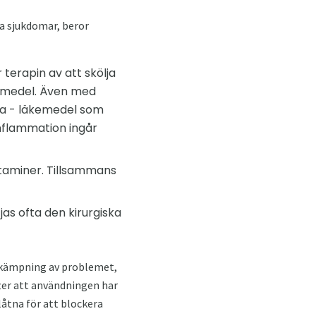
a sjukdomar, beror
terapin av att skölja
kemedel. Även med
ka - läkemedel som
inflammation ingår
istaminer. Tillsammans
as ofta den kirurgiska
bekämpning av problemet,
fter att användningen har
låtna för att blockera