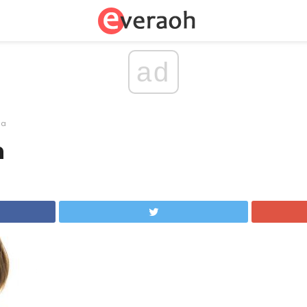
ad
sa
n