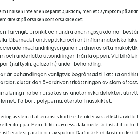
em i halsen inte är en separat sjukdom, men ett symptom på andr
em direkt på orsaken som orsakade det:
n, faryngit, bronkit och andra andningssjukdomar består 
iella läkemedel, antiseptiska och antiinflammatoriska lä
ocierade med andningsorganen ordineras ofta mukolyti
 slem och underlätta utsöndringen från kroppen. Vid bihåle
par (naftysin, galazolin) under behandling.
ner är behandlingen vanligtvis begränsad till att ta antih
gier, slutar den överdriven frisättningen av slem oftast.
lering i halsen orsakas av anatomiska defekter, utnyttj
emet. Ta bort polyperna, återställ nässkiktet.
ering av slem i halsen anses kortikosteroider vara effektiva vid 
 eller droppar. Men effekten av dessa läkemedel är instabil, och e
nsifierade separationen av sputum. Därför är kortikosteroider til