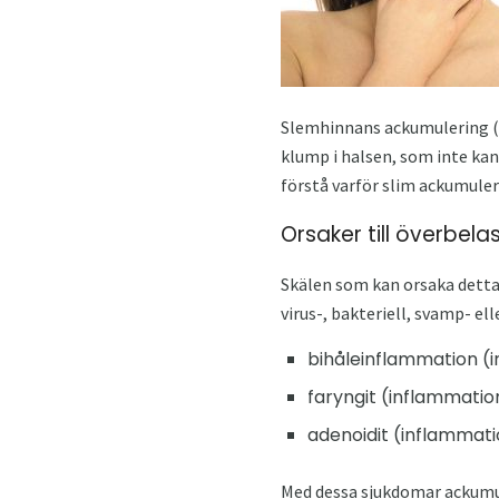
Slemhinnans ackumulering (sl
klump i halsen, som inte kan
förstå varför slim ackumuler
Orsaker till överbela
Skälen som kan orsaka detta
virus-, bakteriell, svamp- elle
bihåleinflammation (i
faryngit (inflammati
adenoidit (inflammatio
Med dessa sjukdomar ackumul