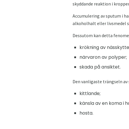
skyddande reaktion i kroppen
Accumulering av sputum i ha
alkoholhalt eller livsmedel 
Dessutom kan detta fenomen 
krökning av nässkytte
närvaron av polyper;
skada på ansiktet.
Den vanligaste trängseln av s
kittlande;
känsla av en koma i h
hosta.