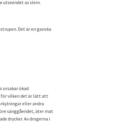
 utseendet av slem.
strupen. Det är en ganska
s orsakar ökad
ör vilken det är lätt att
örkylningar eller andra
öre sänggåendet, äter mat
de drycker. Av drogerna i