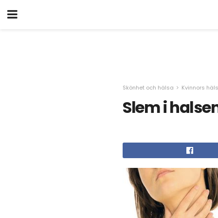
Skönhet och hälsa
Kvinnors häl
Slem i halse