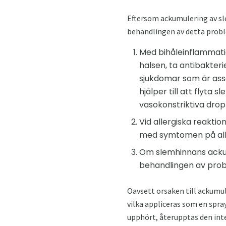
Eftersom ackumulering av sl
behandlingen av detta probl
Med bihåleinflammatio
halsen, ta antibakter
sjukdomar som är ass
hjälper till att flyta
vasokonstriktiva drop
Vid allergiska reaktio
med symtomen på aller
Om slemhinnans ackumu
behandlingen av probl
Oavsett orsaken till ackumul
vilka appliceras som en spray
upphört, återupptas den inte