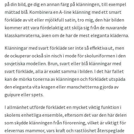
på din bild, ge dig en annan färg på klänningen, till exempel
mättad blå. Kombinera en A-line klänning med ett smart
förkläde av vit eller mjölkfull satin, tro mig, den här bilden
kommer att vara fördelaktig att skilja sig från de nuvarande
klasskamraterna, även om de har de mest eleganta kläderna.
Klänningar med svart förkläde ser inte så effektiva ut, men
de ockuperar också sin nisch i mode för skoluniformen i den
sovjetiska modellen. Brun, svart eller blå klänningar med
svart förkläde, alla är exakt samma i bilden. I det här fallet
kan de mörka tonerna av klänningen och förklädet utspäda
den eleganta vita kragen eller manschetterna gjorda av
guipure eller spets.
I allmänhet utförde förklädet en mycket viktig funktion i
skolens enhetliga ensemble, eftersom det var den här delen
som skydde klänningen från förorening, vilket är viktigt för
elevernas mammor, vars kraft och rastlöshet återspeglade