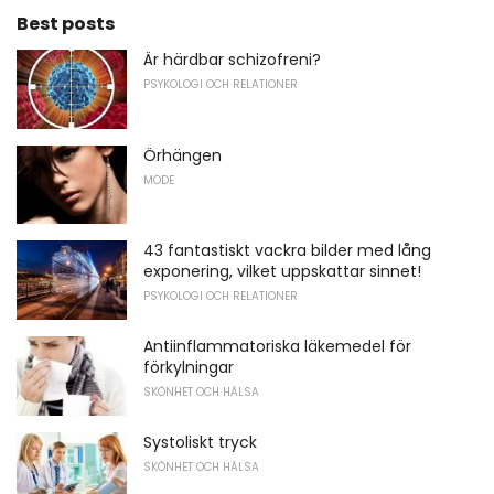
Best posts
Är härdbar schizofreni?
PSYKOLOGI OCH RELATIONER
Örhängen
MODE
43 fantastiskt vackra bilder med lång
exponering, vilket uppskattar sinnet!
PSYKOLOGI OCH RELATIONER
Antiinflammatoriska läkemedel för
förkylningar
SKÖNHET OCH HÄLSA
Systoliskt tryck
SKÖNHET OCH HÄLSA