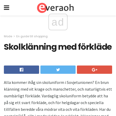
ad
Mode
En guide till shopping
Skolklänning med förkläde
Alla kommer ihåg sin skoluniform i Sovjetunionen? En brun
klänning med vit krage och manschetter, och naturligtvis ett
oumbärligt förkläde. Vardaglig skoluniform betydde att ha
på sig ett svart förkläde, och för helgdagar och speciella
tillfällen beredde våra mödrar vita och vita förkläden. Har du
nostalgi? Så, allt i modevärlden är cykliskt, klänningar med