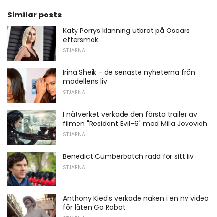
Similar posts
Katy Perrys klänning utbröt på Oscars
eftersmak
STJÄRNA
Irina Sheik - de senaste nyheterna från
modellens liv
STJÄRNA
I nätverket verkade den första trailer av
filmen "Resident Evil-6" med Milla Jovovich
STJÄRNA
Benedict Cumberbatch rädd för sitt liv
STJÄRNA
Anthony Kiedis verkade naken i en ny video
för låten Go Robot