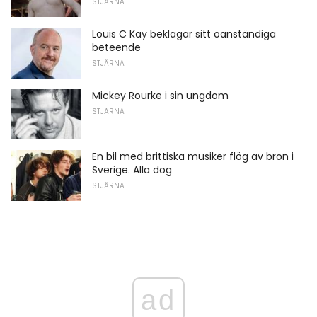
STJÄRNA
Louis C Kay beklagar sitt oanständiga
beteende
STJÄRNA
Mickey Rourke i sin ungdom
STJÄRNA
En bil med brittiska musiker flög av bron i
Sverige. Alla dog
STJÄRNA
ad