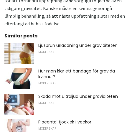
för att förhindra upprepning av de sorgliga följderna av en
tidigare graviditet. Kanske måste en kvinna genomgå
lämplig behandling, så att nästa uppfattning slutar med en
efterlängtad bebiss födelse.
Similar posts
Ljusbrun urladdning under graviditeten
MODERSKAP
Hur man klär ett bandage för gravida
kvinnor?
MODERSKAP
Skada mot ultraljud under graviditeten
MODERSKAP
Placental tjocklek i veckor
MODERSKAP