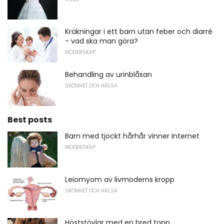
Kräkningar i ett barn utan feber och diarré
- vad ska man göra?
MODERSKAP
Behandling av urinblåsan
SKÖNHET OCH HÄLSA
Best posts
Barn med tjockt hårhår vinner Internet
MODERSKAP
Leiomyom av livmoderns kropp
SKÖNHET OCH HÄLSA
Höststövlar med en bred topp