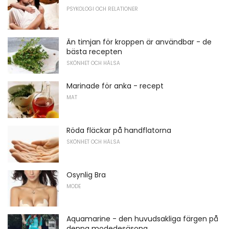
PSYKOLOGI OCH RELATIONER
Än timjan för kroppen är användbar - de
bästa recepten
SKÖNHET OCH HÄLSA
Marinade för anka - recept
MAT
Röda fläckar på handflatorna
SKÖNHET OCH HÄLSA
Osynlig Bra
MODE
Aquamarine - den huvudsakliga färgen på
denna modedesäsong