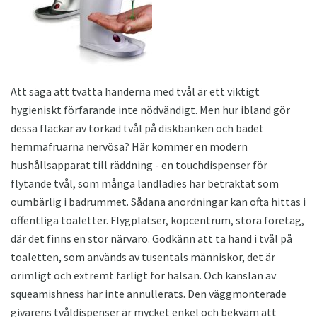
Att säga att tvätta händerna med tvål är ett viktigt
hygieniskt förfarande inte nödvändigt. Men hur ibland gör
dessa fläckar av torkad tvål på diskbänken och badet
hemmafruarna nervösa? Här kommer en modern
hushållsapparat till räddning - en touchdispenser för
flytande tvål, som många landladies har betraktat som
oumbärlig i badrummet. Sådana anordningar kan ofta hittas i
offentliga toaletter. Flygplatser, köpcentrum, stora företag,
där det finns en stor närvaro. Godkänn att ta hand i tvål på
toaletten, som används av tusentals människor, det är
orimligt och extremt farligt för hälsan. Och känslan av
squeamishness har inte annullerats. Den väggmonterade
givarens tvåldispenser är mycket enkel och bekväm att