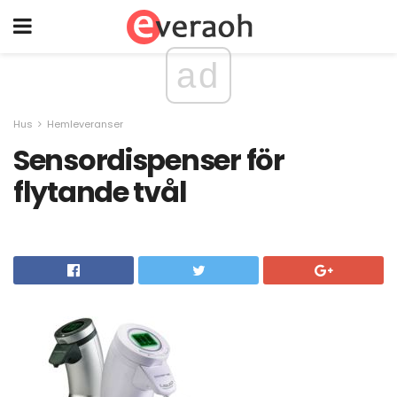
ad
Hus
Hemleveranser
Sensordispenser för
flytande tvål