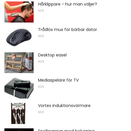
Hårklippare - hur man väljer?
HUS
Trådlös mus för bärbar dator
HUS
Desktop easel
HUS
Mediaspelare för TV
HUS
Vortex induktionsvärmare
HUS
Spelknappar med belysning