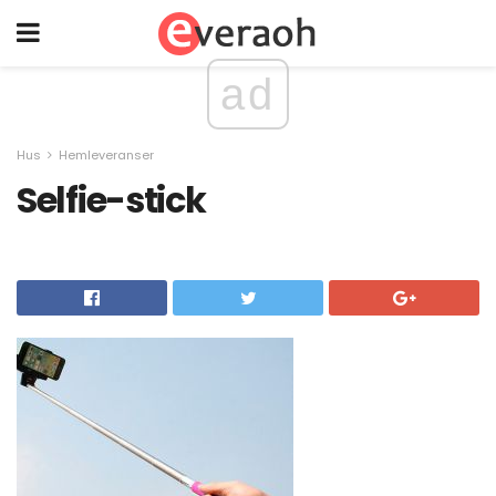
ad
Hus
Hemleveranser
Selfie-stick