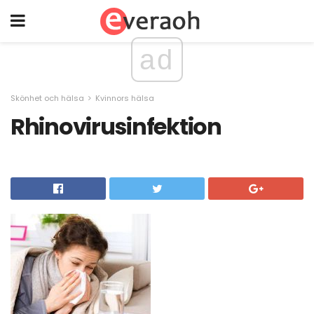
ad
Skönhet och hälsa
Kvinnors hälsa
Rhinovirusinfektion