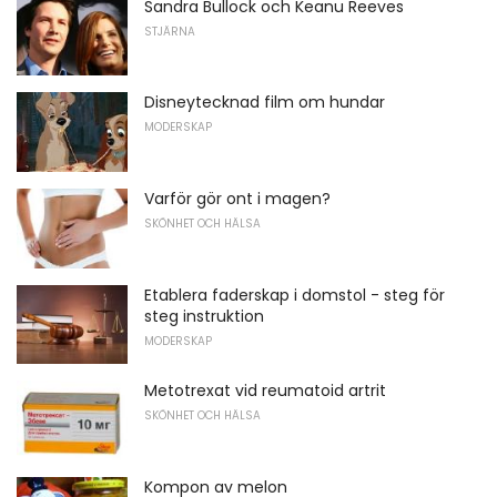
Sandra Bullock och Keanu Reeves
STJÄRNA
Disneytecknad film om hundar
MODERSKAP
Varför gör ont i magen?
SKÖNHET OCH HÄLSA
Etablera faderskap i domstol - steg för
steg instruktion
MODERSKAP
Metotrexat vid reumatoid artrit
SKÖNHET OCH HÄLSA
Kompon av melon