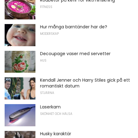
Rödbetor på kefir för viktminskning
FITNESS
Hur många barntänder har de?
MODERSKAP
Decoupage vaser med servetter
HUS
Kendall Jenner och Harry Stiles gick på ett
romantiskt datum
STJÄRNA
Laserkam
SKÖNHET OCH HÄLSA
Husky karaktär