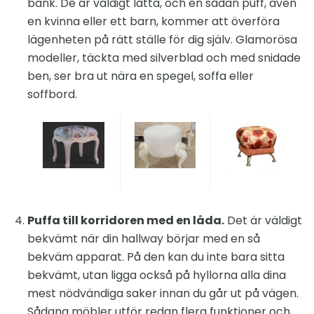
bänk. De är väldigt lätta, och en sådan puff, även
en kvinna eller ett barn, kommer att överföra
lägenheten på rätt ställe för dig själv. Glamorösa
modeller, täckta med silverblad och med snidade
ben, ser bra ut nära en spegel, soffa eller
soffbord.
Puffa till korridoren med en låda.
Det är väldigt
bekvämt när din hallway börjar med en så
bekväm apparat. På den kan du inte bara sitta
bekvämt, utan ligga också på hyllorna alla dina
mest nödvändiga saker innan du går ut på vägen.
Sådana möbler utför redan flera funktioner och