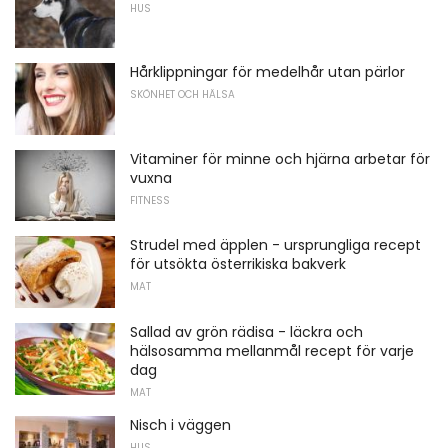
HUS
Hårklippningar för medelhår utan pärlor
SKÖNHET OCH HÄLSA
Vitaminer för minne och hjärna arbetar för
vuxna
FITNESS
Strudel med äpplen - ursprungliga recept
för utsökta österrikiska bakverk
MAT
Sallad av grön rädisa - läckra och
hälsosamma mellanmål recept för varje
dag
MAT
Nisch i väggen
HUS