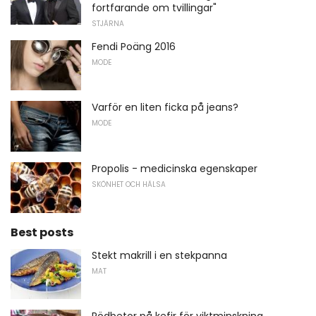
fortfarande om tvillingar"
STJÄRNA
Fendi Poäng 2016
MODE
Varför en liten ficka på jeans?
MODE
Propolis - medicinska egenskaper
SKÖNHET OCH HÄLSA
Best posts
Stekt makrill i en stekpanna
MAT