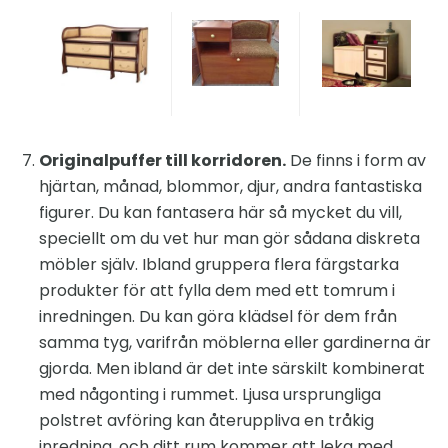
Originalpuffer till korridoren.
De finns i form av
hjärtan, månad, blommor, djur, andra fantastiska
figurer. Du kan fantasera här så mycket du vill,
speciellt om du vet hur man gör sådana diskreta
möbler själv. Ibland gruppera flera färgstarka
produkter för att fylla dem med ett tomrum i
inredningen. Du kan göra klädsel för dem från
samma tyg, varifrån möblerna eller gardinerna är
gjorda. Men ibland är det inte särskilt kombinerat
med någonting i rummet. Ljusa ursprungliga
polstret avföring kan återuppliva en tråkig
inredning, och ditt rum kommer att leka med