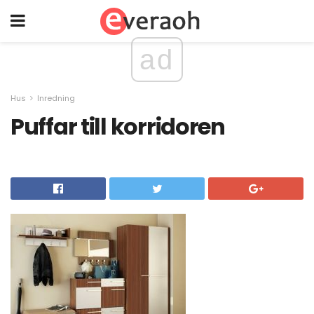
ad
Hus
Inredning
Puffar till korridoren