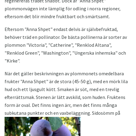
regenereras trädet snabbt. Dock är "Anna Shpet"
plommonvägen inte lämplig för odling i norra regioner,
eftersom det blir mindre fruktbart och smärtsamt.
Eftersom "Anna Shpet" endast delvis är självbefruktad,
behöver träd en pollinator. De bästa pollinerna är sorter av
plommon "Victoria", "Catherine", "Renklod Altana",
"Renklod Green", "Washington", "Ungerska inhemska" och
"Kirke".
När det gäller beskrivningen av plommonets omedelbara
frukter "Anna Shpet" är de stora (45-50 g), med en mörk lila
hud och ett ljusgult kött. Smaken är söt, med en trevlig
efterrättsmak. Stenen är lätt avskild, som huden. Fruktens
form är oval. Det finns ingen ärr, men det finns många
subkutana punkter och en vaxbeläggning. Sidosömm på