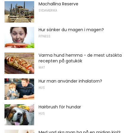
Machallina Reserve
SYDAMERIKA
Hur sänker du magen i magen?
FITNESS
Varma hund hemma - de mest utsökta
recepten på gatukök
MAT
Hur man använder inhalatorn?
HUS
Hairbrush för hundar
HUS
Med vad ska man ha på en midjan kjol?