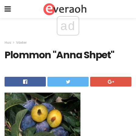
ad
Hus
Växter
Plommon "Anna Shpet"