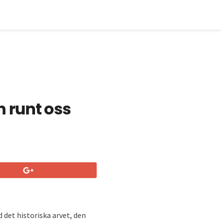
n runt oss
 det historiska arvet, den