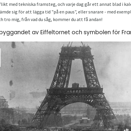
ikt med tekniska framsteg, och varje dag går ett annat blad i kale
tämde sig för att lägga tid "på en paus", eller snarare - med exemple
h tro mig, från vad du såg, kommer du att få andan!
r byggandet av Eiffeltornet och symbolen för Fra